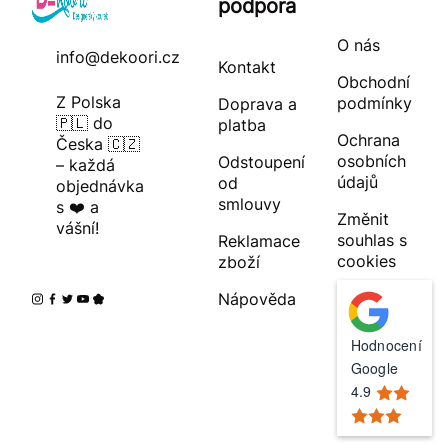
podpora
O nás
info@dekoori.cz
Kontakt
Obchodní
Z Polska
podmínky
Doprava a
🇵🇱 do
platba
Ochrana
Česka 🇨🇿
osobních
Odstoupení
– každá
údajů
od
objednávka
smlouvy
s ❤️ a
Změnit
vášní!
souhlas s
Reklamace
cookies
zboží
Nápověda
Hodnocení
Google
4.9