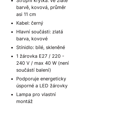
Stropní krytka: ve zlaté
barvě, kovová, průměr
asi 11 cm
Kabel: černý
Hlavní součásti: zlatá
barva, kovové
Stínidlo: bílé, skleněné
1 žárovka E27 / 220 -
240 V / max 40 W (není
součástí balení)
Podporuje energeticky
úsporné a LED žárovky
Lampa pro vlastní
montáž