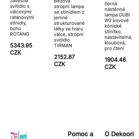
závěsné
Béžová
černá
svítidlo s
stropní lampa
nástěnná
válcovými
se stínidlem z
lampa GUBI
ratanovými
jemné
W2 kovové
stínidly,
strukturované
kónické
boho
látky ve tvaru
stínítko,
ROTANG
válce, stropní
nastavitelná,
svítidlo
kloubová,
5343.95
TIRMAN
pro čtení
CZK
2152.87
1904.46
CZK
CZK
Pomoc a
O Dekoori