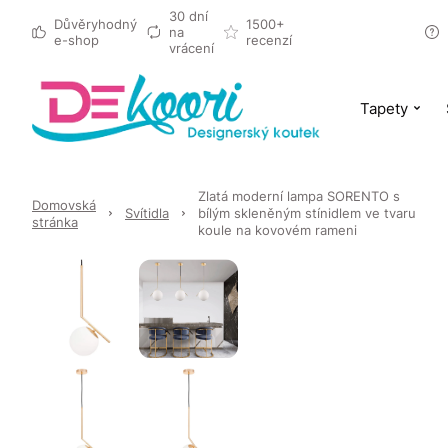
30 dní
Důvěryhodný
1500+
na
e-shop
recenzí
vrácení
Tapety
Zlatá moderní lampa SORENTO s
Domovská
Svítidla
bílým skleněným stínidlem ve tvaru
stránka
koule na kovovém rameni