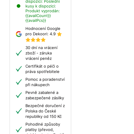
dispozici:
Poslední
kusy k dispozici:
Produkt vyprodán:
{{availCount}}
{{availPcs}}
Hodnocení Google
pro Dekoori:
4.9
30 dní na vrácení
zboží - záruka
vrácení peněz
Certifikát o péči o
práva spotřebitele
Pomoc a poradenství
při nákupech
Pevně zabalené a
zabezpečené zásilky
Bezpečné doručení z
Polska do České
republiky od 150 Kč
Pohodlné způsoby
platby (převod,