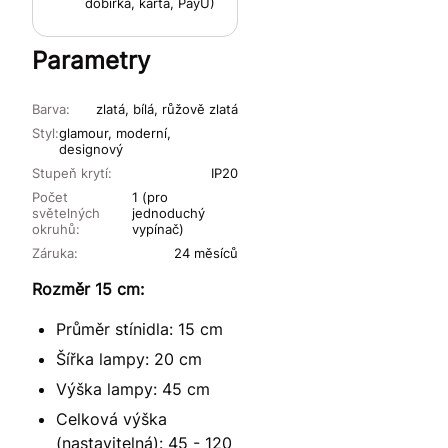
dobírka, karta, PayU)
Parametry
Barva:
zlatá, bílá, růžově zlatá
Styl:
glamour, moderní,
designový
Stupeň krytí:
IP20
Počet
1 (pro
světelných
jednoduchý
okruhů:
vypínač)
Záruka:
24 měsíců
Rozměr 15 cm:
Průměr stínidla: 15 cm
Šířka lampy: 20 cm
Výška lampy: 45 cm
Celková výška
(nastavitelná): 45 - 120