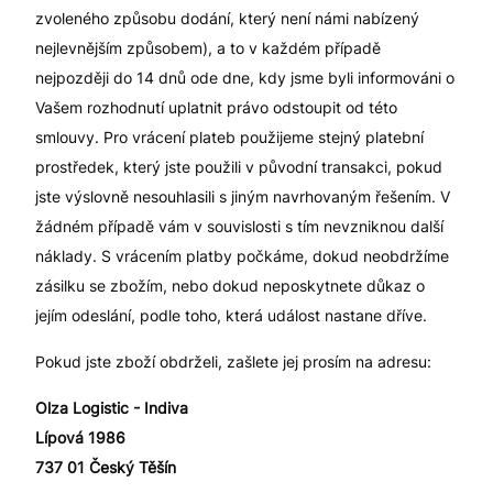
zvoleného způsobu dodání, který není námi nabízený
nejlevnějším způsobem), a to v každém případě
nejpozději do 14 dnů ode dne, kdy jsme byli informováni o
Vašem rozhodnutí uplatnit právo odstoupit od této
smlouvy. Pro vrácení plateb použijeme stejný platební
prostředek, který jste použili v původní transakci, pokud
jste výslovně nesouhlasili s jiným navrhovaným řešením. V
žádném případě vám v souvislosti s tím nevzniknou další
náklady. S vrácením platby počkáme, dokud neobdržíme
zásilku se zbožím, nebo dokud neposkytnete důkaz o
jejím odeslání, podle toho, která událost nastane dříve.
Pokud jste zboží obdrželi, zašlete jej prosím na adresu:
Olza Logistic - Indiva
Lípová 1986
737 01 Český Těšín