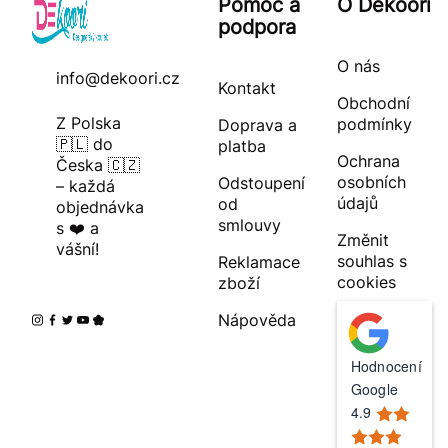
Pomoc a
O Dekoori
podpora
O nás
info@dekoori.cz
Kontakt
Obchodní
Z Polska
podmínky
Doprava a
🇵🇱 do
platba
Ochrana
Česka 🇨🇿
osobních
Odstoupení
– každá
údajů
od
objednávka
smlouvy
s ❤️ a
Změnit
vášní!
souhlas s
Reklamace
cookies
zboží
Nápověda
Hodnocení
Google
4.9