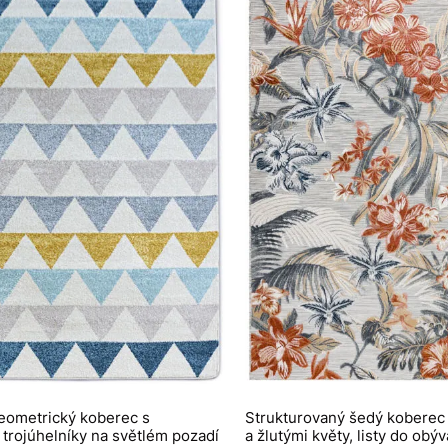
eometrický koberec s
Strukturovaný šedý koberec
trojúhelníky na světlém pozadí
a žlutými květy, listy do obý