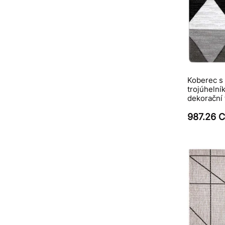
Koberec s 
trojúheln
dekorační
987.26 