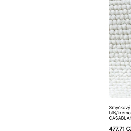
Smyčkový 
bílý/krémo
CASABLA
477.71 