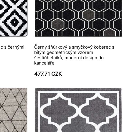
c s černými
Černý šňůrkový a smyčkový koberec s
bílým geometrickým vzorem
šestiúhelníků, moderní design do
kanceláře
477.71 CZK