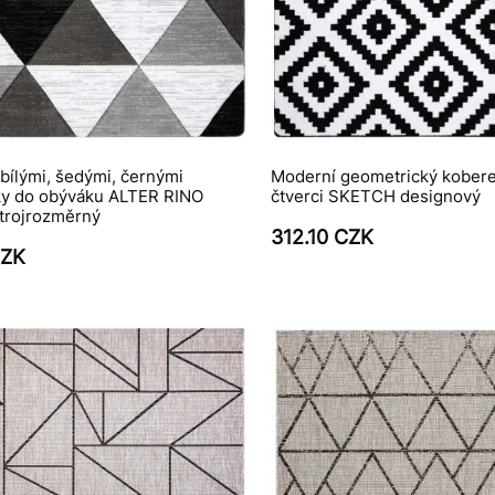
bílými, šedými, černými
Moderní geometrický kobere
íky do obýváku ALTER RINO
čtverci SKETCH designový
 trojrozměrný
312.10 CZK
CZK