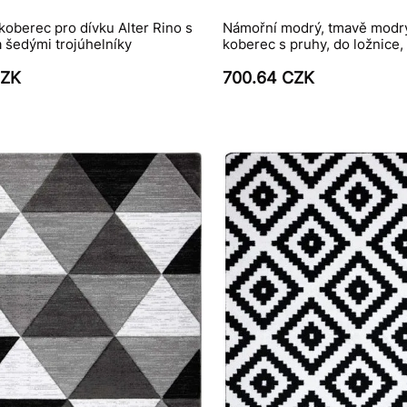
koberec pro dívku Alter Rino s
Námořní modrý, tmavě modrý
 šedými trojúhelníky
koberec s pruhy, do ložnice,
CZK
700.64 CZK