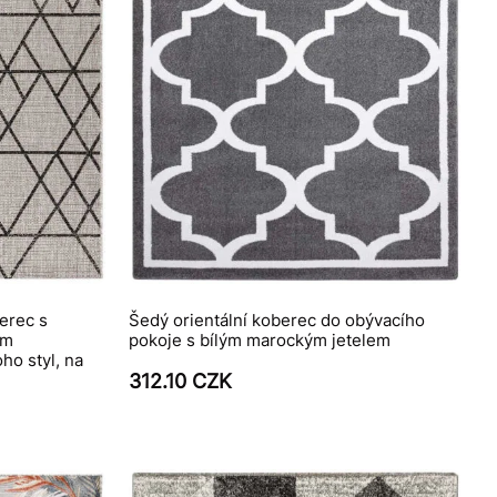
erec s
Šedý orientální koberec do obývacího
em
pokoje s bílým marockým jetelem
ho styl, na
312.10 CZK