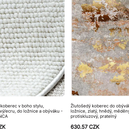
koberec v boho stylu,
Žlutošedý koberec do obývá
vý/ecru, do ložnice a obýváku -
ložnice, zlatý, hnědý, měděný
NCA
protiskluzový, pratelný
CZK
630.57 CZK