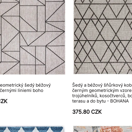
geometrický šedý béžový
Šedý a béžový šňůrkový kob
černými liniemi boho
černým geometrickým vzor
trojúhelníků, kosočtverců, bo
CZK
terasu a do bytu - BOHANA
375.80 CZK