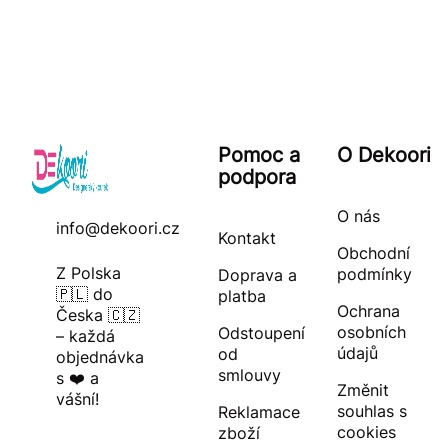
Pomoc a
O Dekoori
podpora
O nás
info@dekoori.cz
Kontakt
Obchodní
Z Polska
podmínky
Doprava a
🇵🇱 do
platba
Ochrana
Česka 🇨🇿
osobních
Odstoupení
– každá
údajů
od
objednávka
smlouvy
s ❤️ a
Změnit
vášní!
souhlas s
Reklamace
cookies
zboží