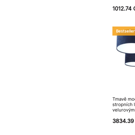
1012.74
Bestseller
Tmavě mod
stropních 
velurovými
3834.39