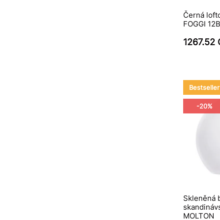
Černá lof
FOGGI 12B 
1267.52
Bestseller
-20%
Skleněná b
skandinávs
MOLTON