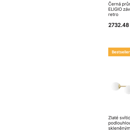
Černá prů
ELIGIO záv
retro
2732.48
Bestseller
Zlaté svíti
podlouhlou
skleněnými