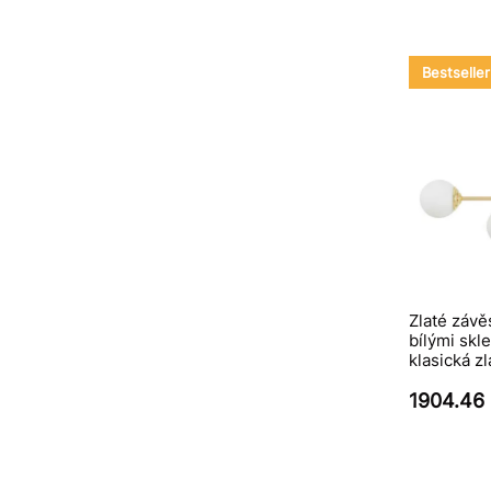
Bestseller
Zlaté závě
bílými skl
klasická z
1904.46