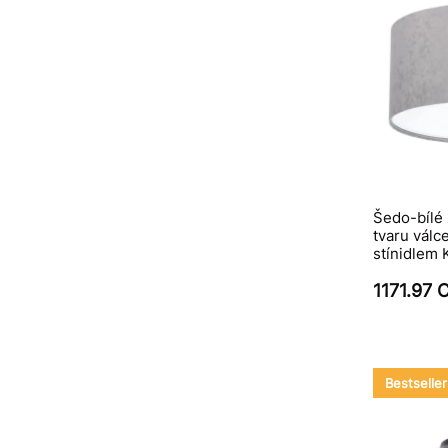
Šedo-bílé 
tvaru válc
stínidlem
1171.97 
Bestseller