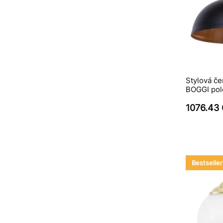
Stylová č
BOGGI polo
1076.43
Bestseller