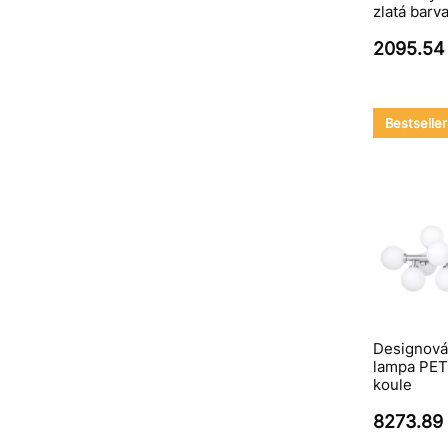
zlatá barv
2095.54
Bestseller
Designová 
lampa PET
koule
8273.89