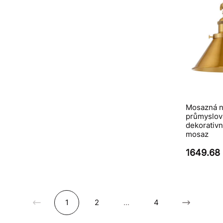
Mosazná ná
průmyslov
dekorativn
mosaz
1649.68
1
2
...
4