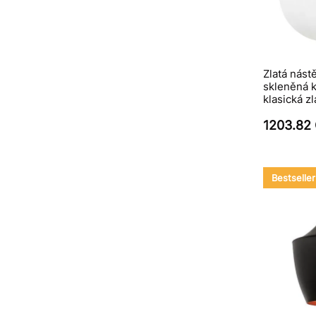
Zlatá nást
skleněná k
klasická z
1203.82
Bestseller