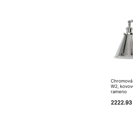
Chromová 
W2, kovové
rameno
2222.93