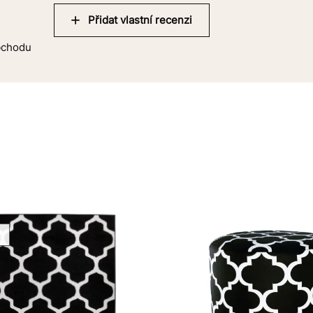
Přidat vlastní recenzi
obchodu
o