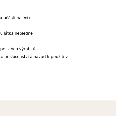
oučástí balení)
mu látka nebledne
 polských výrobků
ké příslušenství a návod k použití v