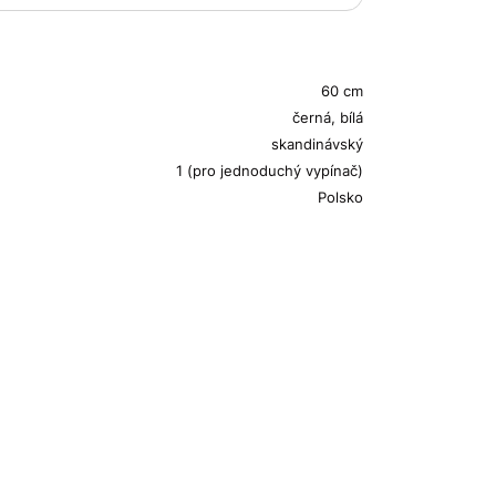
60 cm
černá, bílá
skandinávský
1 (pro jednoduchý vypínač)
Polsko