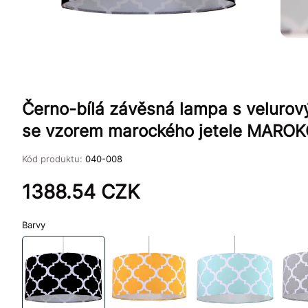
Černo-bílá závěsná lampa s velurový
se vzorem marockého jetele MARO
Kód produktu:
040-008
1388.54
CZK
Barvy