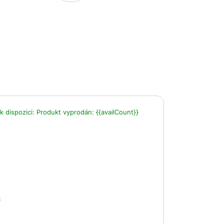
k dispozici:
Produkt vyprodán:
{{availCount}}
č