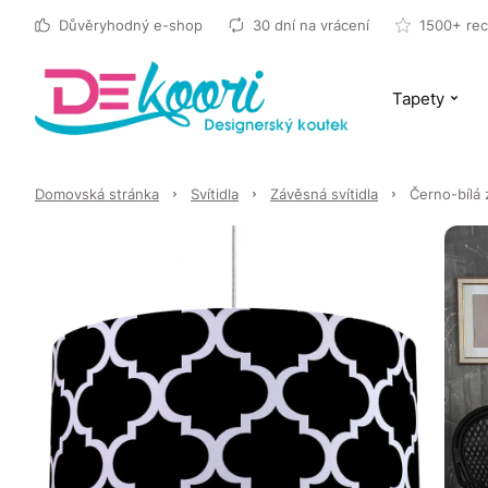
Důvěryhodný e-shop
30 dní na vrácení
1500+ rec
Tapety
Domovská stránka
Svítidla
Závěsná svítidla
Černo-bílá