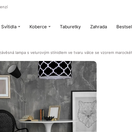
enzí
Svítidla
Koberce
Taburetky
Zahrada
Bestsel
 závěsná lampa s velurovým stínidlem ve tvaru válce se vzorem marock