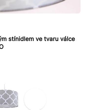
m stínidlem ve tvaru válce
KO