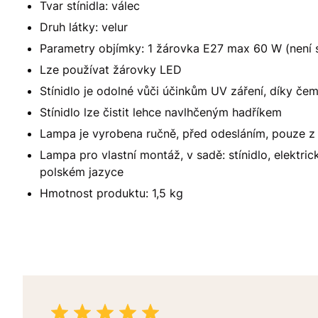
Tvar stínidla: válec
Druh látky: velur
Parametry objímky: 1 žárovka E27 max 60 W (není s
Lze používat žárovky LED
Stínidlo je odolné vůči účinkům UV záření, díky če
Stínidlo lze čistit lehce navlhčeným hadříkem
Lampa je vyrobena ručně, před odesláním, pouze z
Lampa pro vlastní montáž, v sadě: stínidlo, elektric
polském jazyce
Hmotnost produktu: 1,5 kg