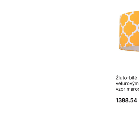
Žluto-bílé
velurovým
vzor maroc
1388.54