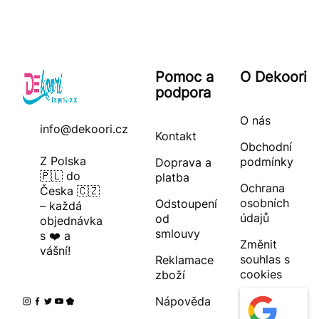
Pomoc a
O Dekoori
podpora
O nás
info@dekoori.cz
Kontakt
Obchodní
Z Polska
podmínky
Doprava a
🇵🇱 do
platba
Ochrana
Česka 🇨🇿
osobních
Odstoupení
– každá
údajů
od
objednávka
smlouvy
s ❤️ a
Změnit
vášní!
souhlas s
Reklamace
cookies
zboží
Nápověda