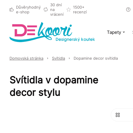
30 dní
Důvěryhodný
1500+
na
e-shop
recenzí
vrácení
Tapety
Domovská stránka
Svítidla
Dopamine decor svítidla
Svítidla v dopamine
decor stylu