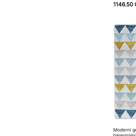
1146.50
Moderní g
barevnými 