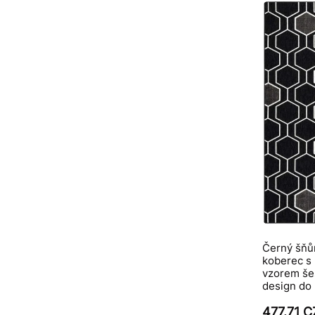
Černý šňů
koberec s
vzorem še
design do
477.71 