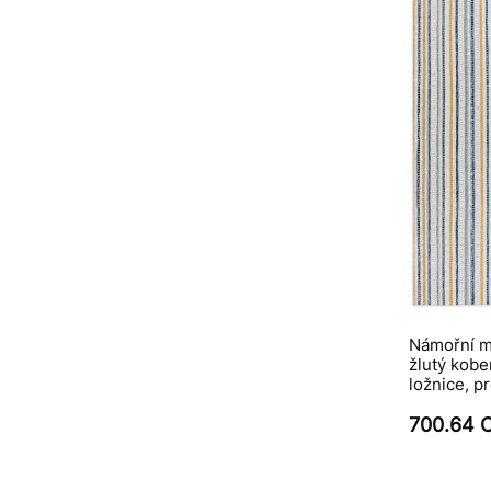
Námořní m
žlutý kobe
ložnice, p
700.64 