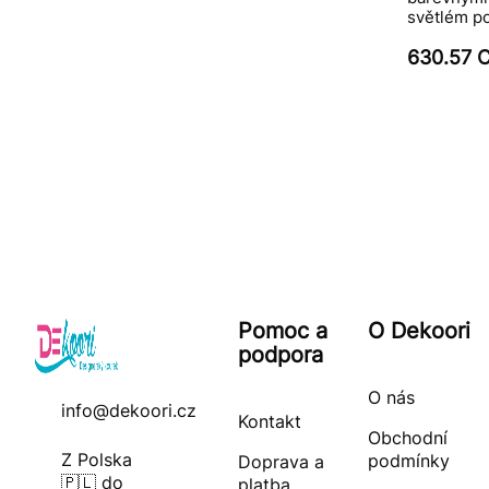
světlém p
630.57 
Pomoc a
O Dekoori
podpora
O nás
info@dekoori.cz
Kontakt
Obchodní
Z Polska
podmínky
Doprava a
🇵🇱 do
platba