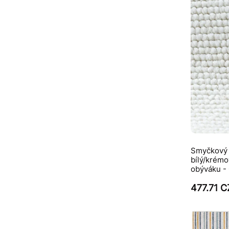
Smyčkový 
bílý/krémo
obýváku 
477.71 