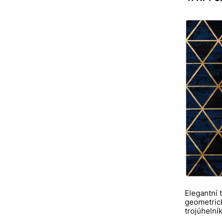
Elegantní
geometrick
trojúhelní