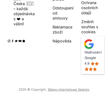
Ochrana
Česka 🇨🇿
osobních
Odstoupení
– každá
údajů
od
objednávka
smlouvy
s ❤️ a
Změnit
vášní!
souhlas s
Reklamace
cookies
zboží
Nápověda
Hodnocení
Google
4.9
2026 © Copyright.
Sklepy internetowe Selesto