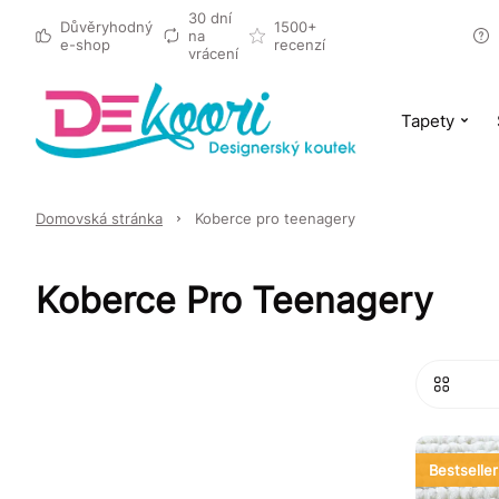
30 dní
Důvěryhodný
1500+
na
e-shop
recenzí
vrácení
Tapety
Domovská stránka
Koberce pro teenagery
Koberce Pro Teenagery
Bestseller