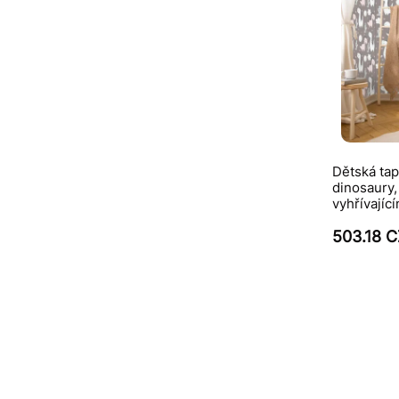
Dětská ta
dinosaury,
vyhřívajíc
503.18 