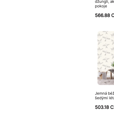
džungli, a
pokoje
566.88 
Jemná béž
šedými lét
503.18 