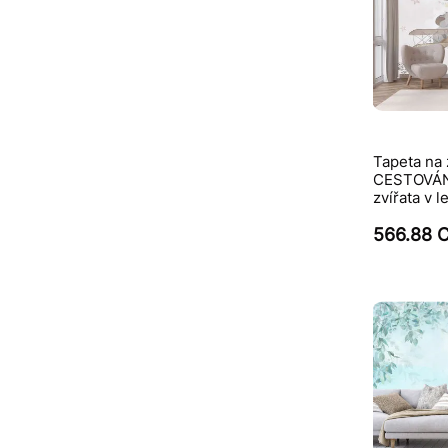
Tapeta na 
CESTOVÁNÍ
zvířata v l
566.88 