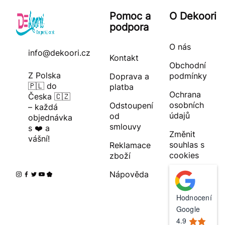
Pomoc a
O Dekoori
podpora
O nás
info@dekoori.cz
Kontakt
Obchodní
Z Polska
podmínky
Doprava a
🇵🇱 do
platba
Ochrana
Česka 🇨🇿
osobních
Odstoupení
– každá
údajů
od
objednávka
smlouvy
s ❤️ a
Změnit
vášní!
souhlas s
Reklamace
cookies
zboží
Nápověda
Hodnocení
Google
4.9