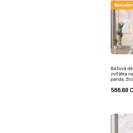
Bestseller
Béžová dět
zvířátka n
panda, žir
566.88 