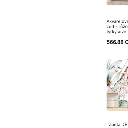
Akvarelová
zeď - růžo
tyrkysové 
566.88 
Tapeta DĚ