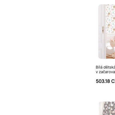
Bílá dětsk
v začarov
503.18 