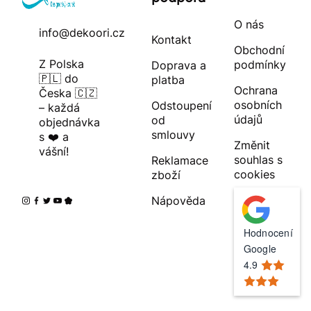
O nás
info@dekoori.cz
Kontakt
Obchodní
Z Polska
podmínky
Doprava a
🇵🇱 do
platba
Ochrana
Česka 🇨🇿
osobních
Odstoupení
– každá
údajů
od
objednávka
smlouvy
s ❤️ a
Změnit
vášní!
souhlas s
Reklamace
cookies
zboží
Nápověda
Hodnocení
Google
4.9