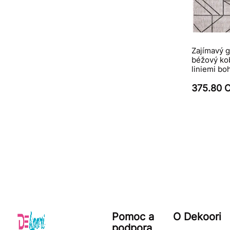
Zajímavý 
béžový ko
liniemi bo
375.80 
Pomoc a
O Dekoori
podpora