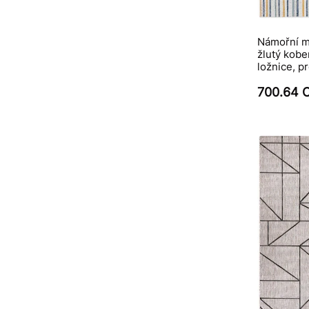
Námořní m
žlutý kobe
ložnice, p
700.64 