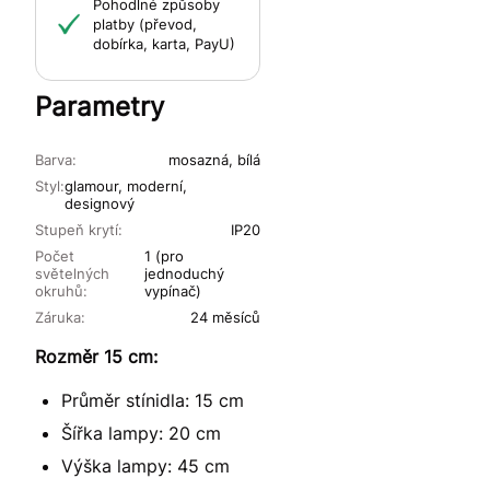
Pohodlné způsoby
platby (převod,
dobírka, karta, PayU)
Parametry
Barva:
mosazná, bílá
Styl:
glamour, moderní,
designový
Stupeň krytí:
IP20
Počet
1 (pro
světelných
jednoduchý
okruhů:
vypínač)
Záruka:
24 měsíců
Rozměr 15 cm:
Průměr stínidla: 15 cm
Šířka lampy: 20 cm
Výška lampy: 45 cm