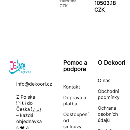
1394.90
10503.18
CZK
CZK
Pomoc a
O Dekoori
podpora
O nás
info@dekoori.cz
Kontakt
Obchodní
Z Polska
podmínky
Doprava a
🇵🇱 do
platba
Ochrana
Česka 🇨🇿
osobních
Odstoupení
– každá
údajů
od
objednávka
smlouvy
s ❤️ a