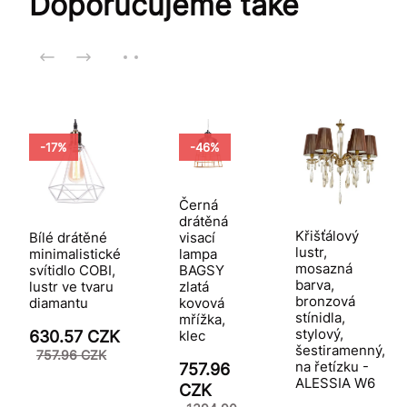
Doporučujeme také
-17%
-46%
Černá
drátěná
Křišťálový
Bílé drátěné
visací
lustr,
minimalistické
lampa
mosazná
svítidlo COBI,
BAGSY
barva,
lustr ve tvaru
zlatá
bronzová
diamantu
kovová
stínidla,
mřížka,
stylový,
630.57 CZK
klec
šestiramenný,
757.96 CZK
na řetízku -
757.96
ALESSIA W6
CZK