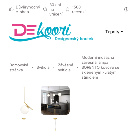
30 dní
Důvěryhodný
1500+
na
e-shop
recenzí
vrácení
Tapety
Moderní mosazná
závěsná lampa
Domovská
Závěsná
Svítidla
SORENTO kovová se
stránka
svítidla
skleněným kulatým
stínidlem