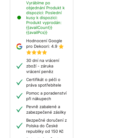
Vyrábíme po
objednání
Produkt k
dispozici:
Poslední
kusy k dispozici:
Produkt vyprodán:
{{availCount}}
{{availPcs}}
Hodnocení Google
pro Dekoori:
4.9
30 dní na vrácení
zboží - záruka
vrácení peněz
Certifikát o péči o
práva spotřebitele
Pomoc a poradenství
při nákupech
Pevně zabalené a
zabezpečené zásilky
Bezpečné doručení z
Polska do České
republiky od 150 Kč