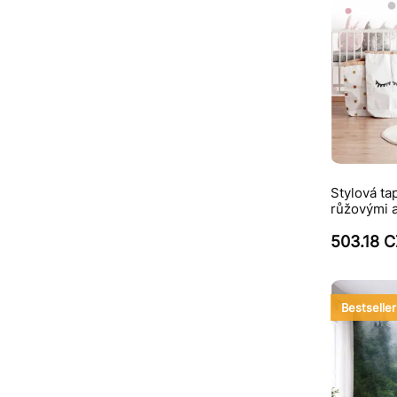
Stylová ta
růžovými 
503.18 
Bestseller