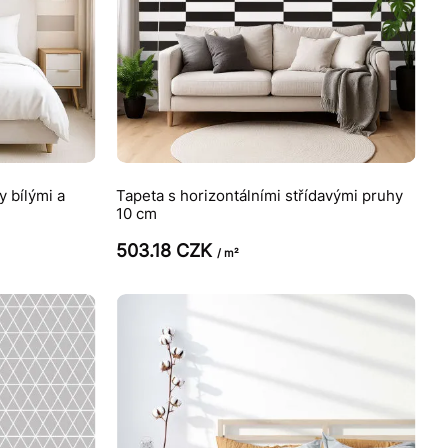
y bílými a
Tapeta s horizontálními střídavými pruhy
10 cm
503.18 CZK
/ m²