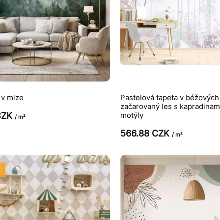
 v mlze
Pastelová tapeta v béžových
začarovaný les s kapradinami
CZK
motýly
/ m²
566.88 CZK
/ m²