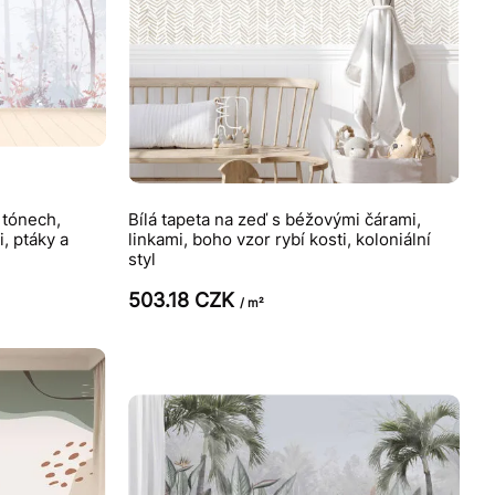
 tónech,
Bílá tapeta na zeď s béžovými čárami,
, ptáky a
linkami, boho vzor rybí kosti, koloniální
styl
503.18 CZK
/ m²