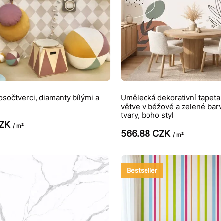
osočtverci, diamanty bílými a
Umělecká dekorativní tapeta,
větve v béžové a zelené barv
tvary, boho styl
CZK
/ m²
566.88 CZK
/ m²
Bestseller