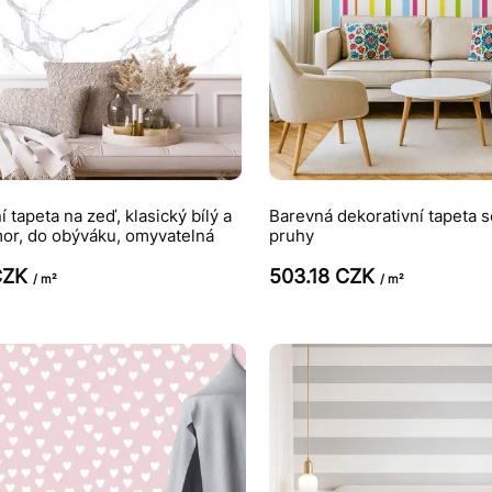
 tapeta na zeď, klasický bílý a
Barevná dekorativní tapeta s
or, do obýváku, omyvatelná
pruhy
CZK
503.18 CZK
/ m²
/ m²