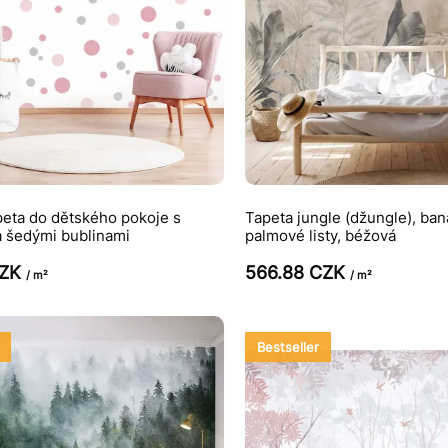
peta do dětského pokoje s
Tapeta jungle (džungle), ba
a šedými bublinami
palmové listy, béžová
CZK
566.88 CZK
/ m²
/ m²
Bestseller