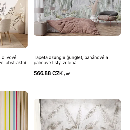
 olivové
Tapeta džungle (jungle), banánové a
ě, abstraktní
palmové listy, zelená
566.88 CZK
/ m²