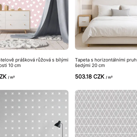
telově prášková růžová s bílými
Tapeta s horizontálními pruh
osti 10 cm
šedými 20 cm
CZK
503.18 CZK
/ m²
/ m²