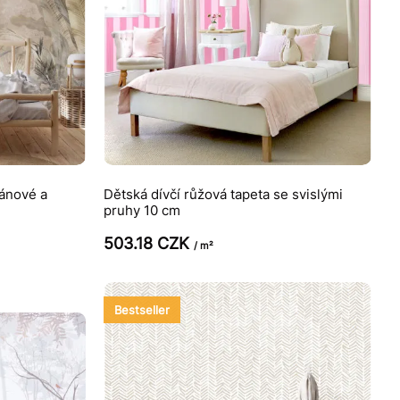
nánové a
Dětská dívčí růžová tapeta se svislými
pruhy 10 cm
503.18 CZK
/ m²
Bestseller