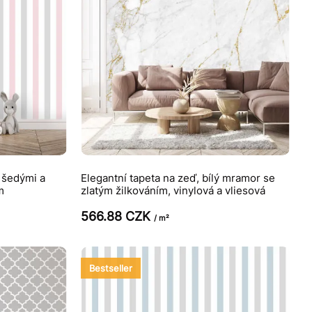
e šedými a
Elegantní tapeta na zeď, bílý mramor se
m
zlatým žilkováním, vinylová a vliesová
566.88 CZK
/ m²
Bestseller