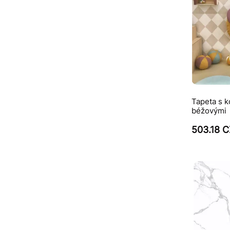
Tapeta s k
béžovými
503.18 