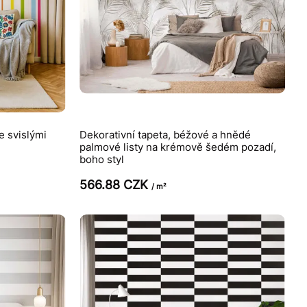
e svislými
Dekorativní tapeta, béžové a hnědé
palmové listy na krémově šedém pozadí,
boho styl
566.88 CZK
/ m²