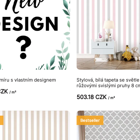
míru s vlastním designem
Stylová, bílá tapeta se světl
růžovými svislými pruhy 8 c
CZK
/ m²
503.18 CZK
/ m²
Bestseller