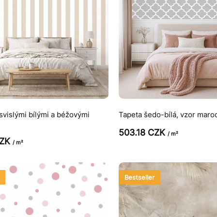
svislými bílými a béžovými
Tapeta šedo-bílá, vzor maroc
503.18 CZK
/ m²
CZK
/ m²
Bestseller