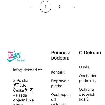
1
2
Pomoc a
O Dekoori
podpora
O nás
info@dekoori.cz
Kontakt
Obchodní
Z Polska
podmínky
Doprava a
🇵🇱 do
platba
Ochrana
Česka 🇨🇿
osobních
Odstoupení
– každá
údajů
od
objednávka
smlouvy