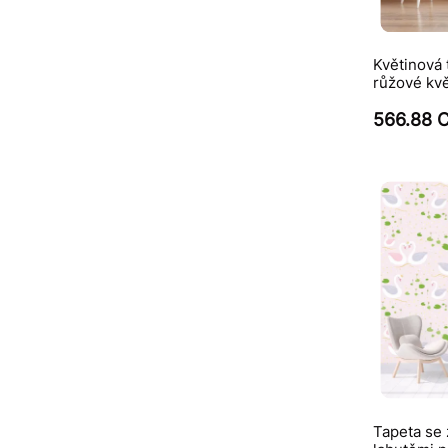
Květinová 
růžové kvě
566.88 
Tapeta se 