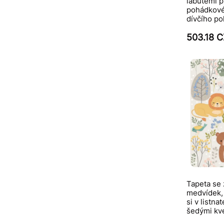
labutěmi p
pohádkové
dívčího po
503.18 
Tapeta se z
medvídek, 
si v listn
šedými kv