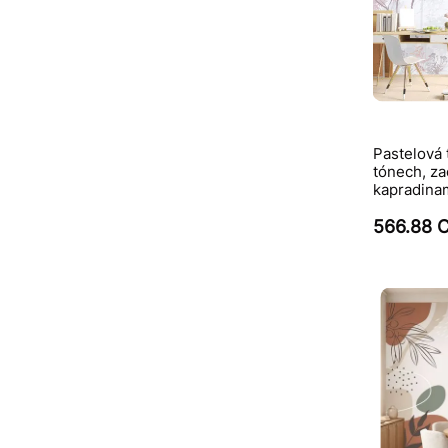
Pastelová 
tónech, za
kapradinam
566.88 