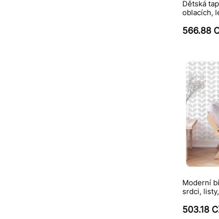
Dětská tape
oblacích, l
566.88 
Moderní bí
srdci, list
503.18 