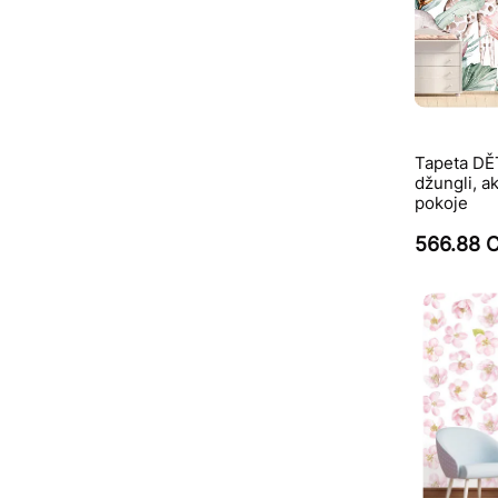
Tapeta DĚ
džungli, a
pokoje
566.88 