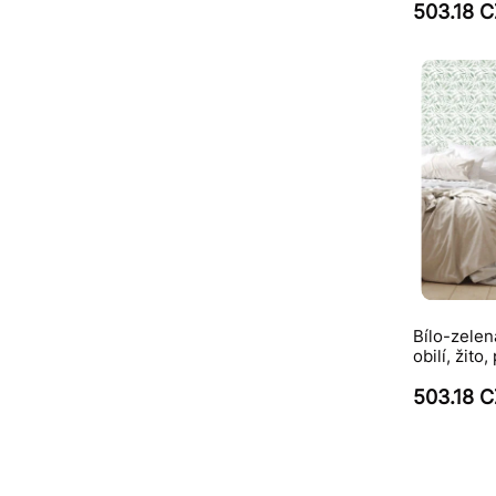
503.18 
Bílo-zelen
obilí, žito,
503.18 