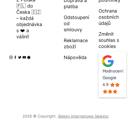
Doprava a
🇵🇱 do
platba
Ochrana
Česka 🇨🇿
osobních
Odstoupení
– každá
údajů
od
objednávka
smlouvy
s ❤️ a
Změnit
vášní!
souhlas s
Reklamace
cookies
zboží
Nápověda
Hodnocení
Google
4.9
2026 © Copyright.
Sklepy internetowe Selesto