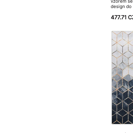
vzorem še
design do
477.71 