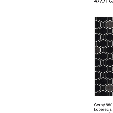
477.71 
Černý šňů
koberec s