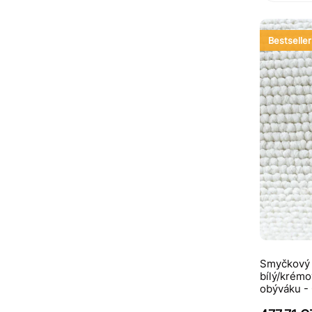
Bestseller
Smyčkový 
bílý/krémo
obýváku 