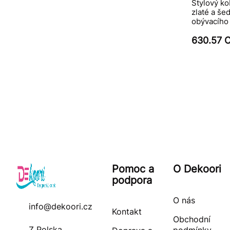
Stylový ko
zlaté a še
obývacího
630.57 
Pomoc a
O Dekoori
podpora
O nás
info@dekoori.cz
Kontakt
Obchodní
Z Polska
podmínky