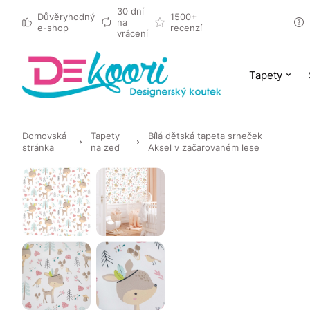
30 dní
Důvěryhodný
1500+
na
e-shop
recenzí
vrácení
Tapety
Domovská
Tapety
Bílá dětská tapeta srneček
stránka
na zeď
Aksel v začarovaném lese