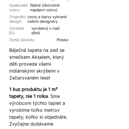
Opakování
žádné (libovolné
vzoru:
napájení vzoru)
Originální
vzory a barvy vybrané
design:
našimi designéry
Výrobek
vyrobený v naší
EU:
dílně
Země původu:
Polsko
Báječná tapeta na zeď se
srnečkem Akselem, který
děti provede všemi
indiánskými skrýšemi v
Začarovaném lese!
1 kus produktu je 1 m²
tapety, nie 1 rolka
. Sme
výrobcom týchto tapiet a
vyrobíme toľko metrov
tapety, koľko si objednáte.
Zvyčajne dodávame