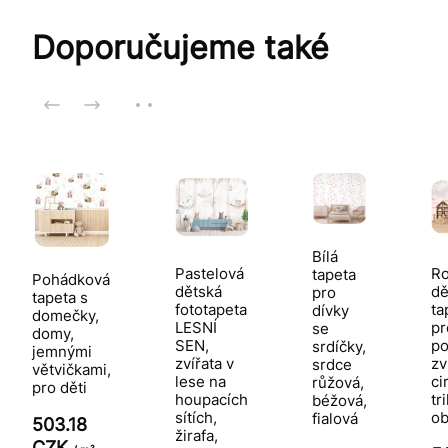
Doporučujeme také
Bílá
Pastelová
Ro
tapeta
Pohádková
dětská
dě
pro
tapeta s
fototapeta
ta
dívky
domečky,
LESNÍ
pr
se
domy,
SEN,
po
srdíčky,
jemnými
zvířata v
zv
srdce
větvičkami,
lese na
ci
růžová,
pro děti
houpacích
tr
béžová,
sítích,
ob
fialová
503.18
žirafa,
CZK