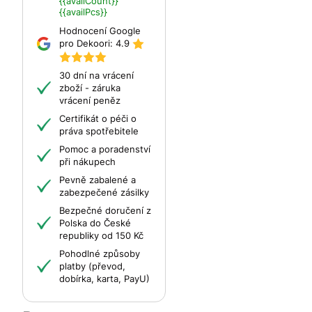
{{availCount}}
{{availPcs}}
Hodnocení Google
pro Dekoori:
4.9
30 dní na vrácení
zboží - záruka
vrácení peněz
Certifikát o péči o
práva spotřebitele
Pomoc a poradenství
při nákupech
Pevně zabalené a
zabezpečené zásilky
Bezpečné doručení z
Polska do České
republiky od 150 Kč
Pohodlné způsoby
platby (převod,
dobírka, karta, PayU)