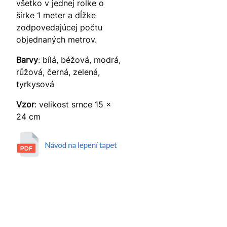
všetko v jednej rolke o
šírke 1 meter a dĺžke
zodpovedajúcej počtu
objednaných metrov.
Barvy
: bílá, béžová, modrá,
růžová, černá, zelená,
tyrkysová
Vzor
: velikost srnce 15 x
24 cm