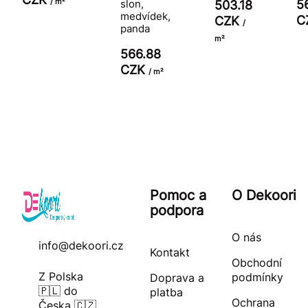
/ m²
slon,
5
503.18
medvídek,
C
CZK
/
panda
m²
566.88
CZK
/ m²
Pomoc a
O Dekoori
podpora
O nás
info@dekoori.cz
Kontakt
Obchodní
Z Polska
podmínky
Doprava a
🇵🇱 do
platba
Ochrana
Česka 🇨🇿