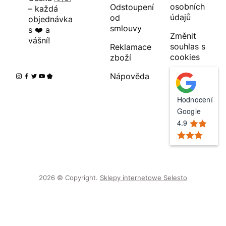
osobních
Odstoupení
– každá
údajů
od
objednávka
smlouvy
s ❤️ a
Změnit
vášní!
souhlas s
Reklamace
cookies
zboží
Nápověda
Hodnocení
Google
4.9
2026 © Copyright.
Sklepy internetowe Selesto