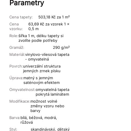
Parametry
Cena tapety:
503,18 Kč za 1 m²
Cena
63,69 Kč za vzorek 1 x
vzorku:
0,5 m
Role:
šířka 1 m, délku tapety si
zvolíte podle potřeby
Gramáž:
290 g/m²
Materiál:
vinylovo-vliesová tapeta
- omyvatelná
Povrch:
univerzální struktura
jemných zrnek písku
Úprava:
matný s jemným
saténovým efektem
Omyvatelnost:
omyvatelná tapeta
pokrytá laminátem
Modifikace:
možnost volné
změny vzoru nebo
barvy
Barva:
bílá, béžová, modrá,
růžová
Styl:
skandinávský, dětský