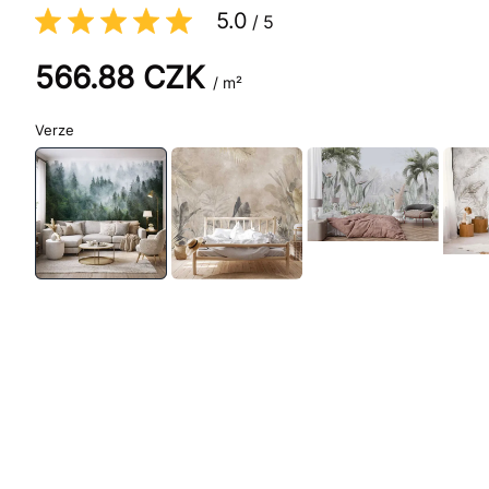
5.0
/
5
566.88
CZK
/ m²
Verze