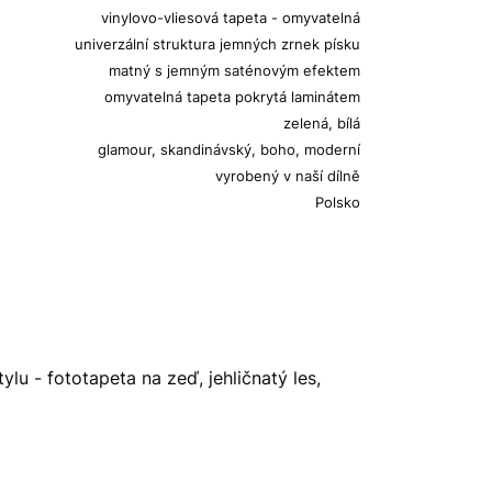
vinylovo-vliesová tapeta - omyvatelná
univerzální struktura jemných zrnek písku
matný s jemným saténovým efektem
omyvatelná tapeta pokrytá laminátem
zelená, bílá
glamour, skandinávský, boho, moderní
vyrobený v naší dílně
Polsko
lu - fototapeta na zeď, jehličnatý les,