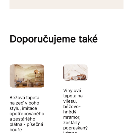
Doporučujeme také
Vinylová
tapeta na
Béžová tapeta
vliesu,
na zeď v boho
béžovo-
stylu, imitace
hnědý
opotřebovaného
mramor,
a zestárlého
zestárlý
plátna - písečná
popraskaný
bouře