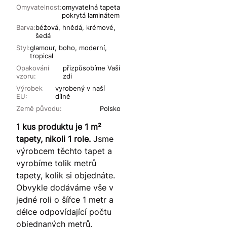
Omyvatelnost:
omyvatelná tapeta
pokrytá laminátem
Barva:
béžová, hnědá, krémové,
šedá
Styl:
glamour, boho, moderní,
tropical
Opakování
přizpůsobíme Vaší
vzoru:
zdi
Výrobek
vyrobený v naší
EU:
dílně
Země původu:
Polsko
1 kus produktu je 1 m²
tapety, nikoli 1 role.
Jsme
výrobcem těchto tapet a
vyrobíme tolik metrů
tapety, kolik si objednáte.
Obvykle dodáváme vše v
jedné roli o šířce 1 metr a
délce odpovídající počtu
objednaných metrů.