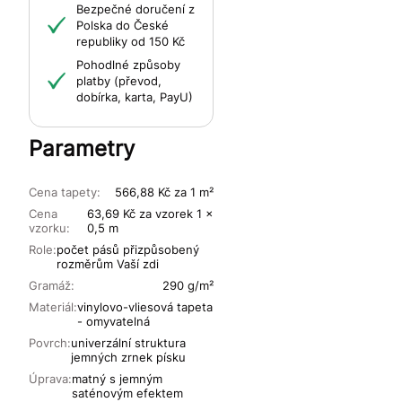
Bezpečné doručení z
Polska do České
republiky od 150 Kč
Pohodlné způsoby
platby (převod,
dobírka, karta, PayU)
Parametry
Cena tapety:
566,88 Kč za 1 m²
Cena
63,69 Kč za vzorek 1 x
vzorku:
0,5 m
Role:
počet pásů přizpůsobený
rozměrům Vaší zdi
Gramáž:
290 g/m²
Materiál:
vinylovo-vliesová tapeta
- omyvatelná
Povrch:
univerzální struktura
jemných zrnek písku
Úprava:
matný s jemným
saténovým efektem