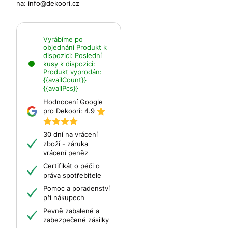
na:
info@dekoori.cz
Vyrábíme po
objednání
Produkt k
dispozici:
Poslední
kusy k dispozici:
Produkt vyprodán:
{{availCount}}
{{availPcs}}
Hodnocení Google
pro Dekoori:
4.9
30 dní na vrácení
zboží - záruka
vrácení peněz
Certifikát o péči o
práva spotřebitele
Pomoc a poradenství
při nákupech
Pevně zabalené a
zabezpečené zásilky