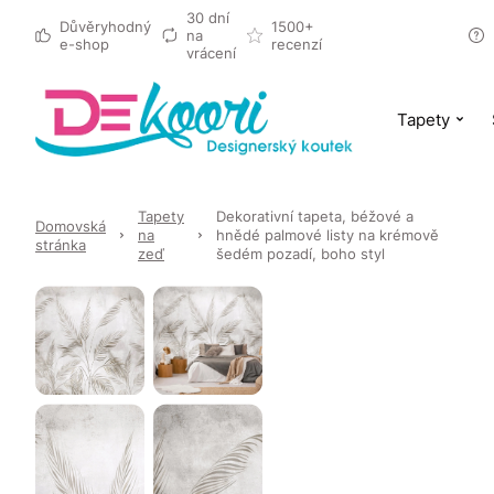
30 dní
Důvěryhodný
1500+
na
e-shop
recenzí
vrácení
Tapety
Tapety
Dekorativní tapeta, béžové a
Domovská
na
hnědé palmové listy na krémově
stránka
zeď
šedém pozadí, boho styl