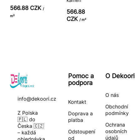
kámen
566.88 CZK
/
566.88
m²
CZK
/ m²
Pomoc a
O Dekoori
podpora
O nás
info@dekoori.cz
Kontakt
Obchodní
Z Polska
podmínky
Doprava a
🇵🇱 do
platba
Ochrana
Česka 🇨🇿
osobních
Odstoupení
– každá
údajů
od
objednávka