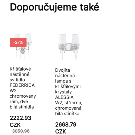
Doporučujeme také
-27%
Křišťálové
Dvojitá
nástěnné
nástěnná
svítidlo
lampa s
FEDERRICA
křišťálovými
W2
krystaly
chromovaný
ALESSIA
rám, dvě
W2, stříbrná,
bílá stínidla
chromovaná,
bílá stínítka
2222.93
2668.79
CZK
3050.96
CZK