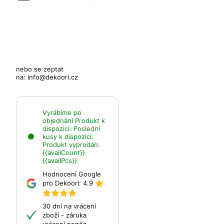
nebo se zeptat
na:
info@dekoori.cz
Vyrábíme po
objednání
Produkt k
dispozici:
Poslední
kusy k dispozici:
Produkt vyprodán:
{{availCount}}
{{availPcs}}
Hodnocení Google
pro Dekoori:
4.9
30 dní na vrácení
zboží - záruka