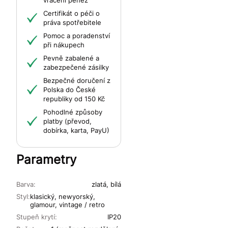
vrácení peněz
Certifikát o péči o
práva spotřebitele
Pomoc a poradenství
při nákupech
Pevně zabalené a
zabezpečené zásilky
Bezpečné doručení z
Polska do České
republiky od 150 Kč
Pohodlné způsoby
platby (převod,
dobírka, karta, PayU)
Parametry
Barva:
zlatá, bílá
Styl:
klasický, newyorský,
glamour, vintage / retro
Stupeň krytí:
IP20