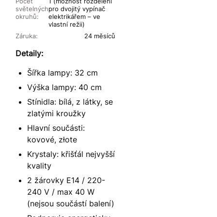
Počet
1 (možnost rozdělení
světelných
pro dvojitý vypínač
okruhů:
elektrikářem – ve
vlastní režii)
Záruka:
24 měsíců
Detaily:
Šířka lampy: 32 cm
Výška lampy: 40 cm
Stínidla: bílá, z látky, se
zlatými kroužky
Hlavní součásti:
kovové, złote
Krystaly: křišťál nejvyšší
kvality
2 žárovky E14 / 220-
240 V / max 40 W
(nejsou součástí balení)