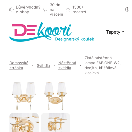
30 dní
Důvěryhodný
1500+
na
e-shop
recenzí
vrácení
Tapety
Zlatá nástěnná
Domovská
Nástěnná
lampa FABIONE W2,
Svítidla
stránka
svítidla
dvojitá, křišťálová,
klasická