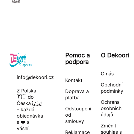
CZK
Pomoc a
O Dekoori
podpora
O nás
info@dekoori.cz
Kontakt
Obchodní
Z Polska
podmínky
Doprava a
🇵🇱 do
platba
Ochrana
Česka 🇨🇿
osobních
Odstoupení
– každá
údajů
od
objednávka
smlouvy
s ❤️ a
Změnit
vášní!
souhlas s
Reklamace