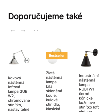
Doporučujeme také
Bestseller
Zlatá
Industriální
nástěnná
Kovová
nástěnná
lampa,
nástěnná
lampa
bílá
loftová
RUBI W1
skleněná
lampa GUBI
černé
koule,
W2,
kónické
kulové
chromované
kuželové
stínidlo,
stínítko,
stínítko loft
klasická
nastavitelné
vintage