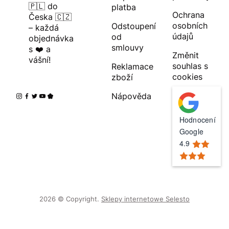
🇵🇱 do
platba
Ochrana
Česka 🇨🇿
osobních
Odstoupení
– každá
údajů
od
objednávka
smlouvy
s ❤️ a
Změnit
vášní!
souhlas s
Reklamace
cookies
zboží
Nápověda
Hodnocení
Google
4.9
2026 © Copyright.
Sklepy internetowe Selesto