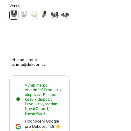
Verze
nebo se zeptat
na:
info@dekoori.cz
Vyrábíme po
objednání
Produkt k
dispozici:
Poslední
kusy k dispozici:
Produkt vyprodán:
{{availCount}}
{{availPcs}}
Hodnocení Google
pro Dekoori:
4.9