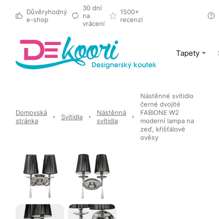
30 dní
Důvěryhodný
1500+
na
e-shop
recenzí
vrácení
Tapety
Nástěnné svítidlo
černé dvojité
Domovská
Nástěnná
FABIONE W2
Svítidla
stránka
svítidla
moderní lampa na
zeď, křišťálové
ověsy