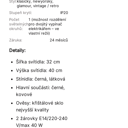
Styl:
klasický, newyorský,
glamour, vintage / retro
Stupeň krytí:
IP20
Počet
1 (možnost rozdělení
světelných
pro dvojitý vypínač
okruhů:
elektrikářem – ve
vlastní režii)
Záruka:
24 měsíců
Detaily:
Šířka svítidla: 32 cm
Výška svítidla: 40 cm
Stínidla: černá, látková
Hlavní součásti: černé,
kovové
Ověsy: křištálové sklo
nejvyšší kvality
2 žárovky E14/220-240
V/max 40 W