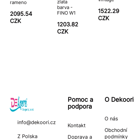
zlata
rameno
barva -
1522.29
FINO W1
2095.54
CZK
CZK
1203.82
CZK
Pomoc a
O Dekoori
podpora
O nás
info@dekoori.cz
Kontakt
Obchodní
Z Polska
podmínky
Doprava a