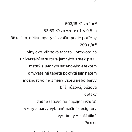
503,18 Kč za 1 m²
63,69 Kč za vzorek 1 x 0,5 m
šířka 1 m, délku tapety si zvolíte podle potřeby
290 g/m²
vinylovo-vliesová tapeta - omyvatelná
univerzální struktura jemných zrnek písku
matný s jemným saténovým efektem
omyvatelná tapeta pokrytá laminátem
možnost volné změny vzoru nebo barvy
bílá, růžová, béžová
dětský
žádné (libovolné napájení vzoru)
vzory a barvy vybrané našimi designéry
vyrobený v naší dílně
Polsko