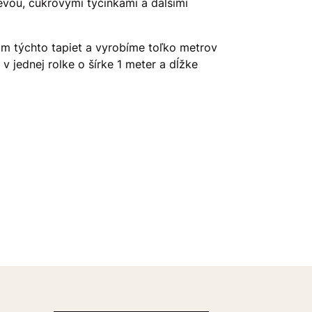
evou, cukrovými tyčinkami a dalšími
 týchto tapiet a vyrobíme toľko metrov
 jednej rolke o šírke 1 meter a dĺžke