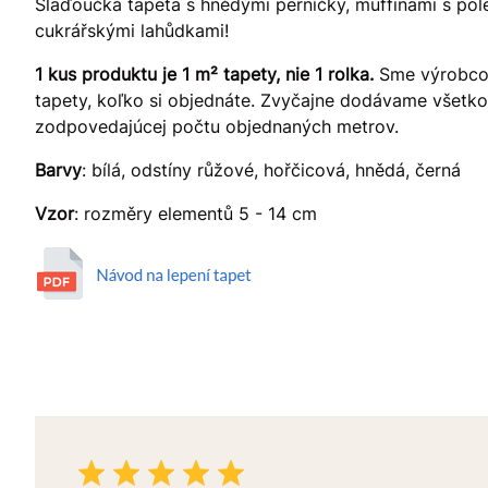
Slaďoučká tapeta s hnědými perníčky, muffinami s pol
cukrářskými lahůdkami!
1 kus produktu je 1 m² tapety, nie 1 rolka.
Sme výrobcom
tapety, koľko si objednáte. Zvyčajne dodávame všetko v
zodpovedajúcej počtu objednaných metrov.
Barvy
: bílá, odstíny růžové, hořčicová, hnědá, černá
Vzor
: rozměry elementů 5 - 14 cm