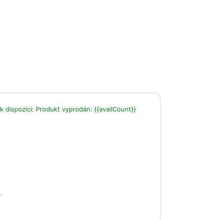
k dispozici:
Produkt vyprodán:
{{availCount}}
č