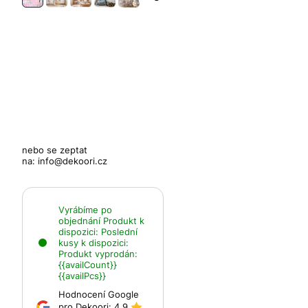
nebo se zeptat
na:
info@dekoori.cz
Vyrábíme po
objednání
Produkt k
dispozici:
Poslední
kusy k dispozici:
Produkt vyprodán:
{{availCount}}
{{availPcs}}
Hodnocení Google
pro Dekoori:
4.9