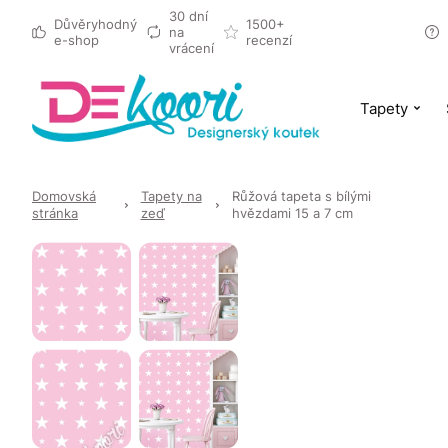
30 dní
Důvěryhodný
1500+
na
e-shop
recenzí
vrácení
Tapety
Domovská
Tapety na
Růžová tapeta s bílými
stránka
zeď
hvězdami 15 a 7 cm