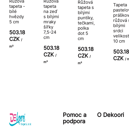
Růžová
Růžová
Růžová
Tapeta
tapeta -
tapeta
tapeta s
pastelo
bílé
na zeď
bílými
práško
hvězdy
s bílými
puntíky,
růžová 
5 cm
mraky
tečkami,
bílými
šířky
polka
srdci
503.18
7,5-24
dot 5
velikost
cm
cm
CZK
/
10 cm
m²
503.18
503.18
503.18
CZK
CZK
/
/
CZK
/ 
m²
m²
Pomoc a
O Dekoori
podpora