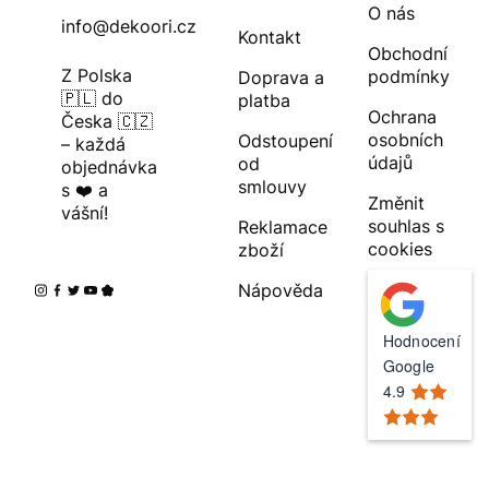
O nás
info@dekoori.cz
Kontakt
Obchodní
Z Polska
podmínky
Doprava a
🇵🇱 do
platba
Ochrana
Česka 🇨🇿
osobních
Odstoupení
– každá
údajů
od
objednávka
smlouvy
s ❤️ a
Změnit
vášní!
souhlas s
Reklamace
cookies
zboží
Nápověda
Hodnocení
Google
4.9