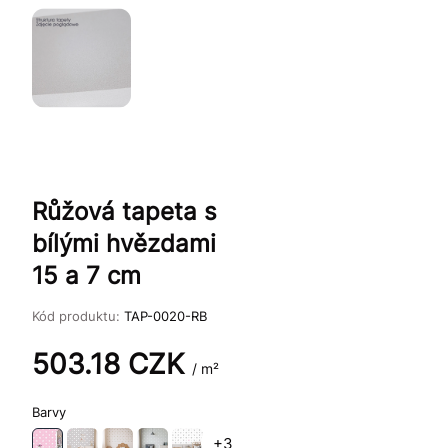
Růžová tapeta s
bílými hvězdami
15 a 7 cm
Kód produktu:
TAP-0020-RB
503.18
CZK
/ m²
Barvy
+3