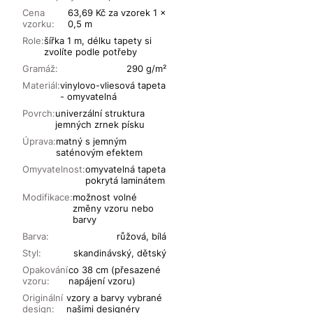
Cena
63,69 Kč za vzorek 1 x
vzorku:
0,5 m
Role:
šířka 1 m, délku tapety si
zvolíte podle potřeby
Gramáž:
290 g/m²
Materiál:
vinylovo-vliesová tapeta
- omyvatelná
Povrch:
univerzální struktura
jemných zrnek písku
Úprava:
matný s jemným
saténovým efektem
Omyvatelnost:
omyvatelná tapeta
pokrytá laminátem
Modifikace:
možnost volné
změny vzoru nebo
barvy
Barva:
růžová, bílá
Styl:
skandinávský, dětský
Opakování
co 38 cm (přesazené
vzoru:
napájení vzoru)
Originální
vzory a barvy vybrané
design:
našimi designéry