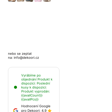
nebo se zeptat
na:
info@dekoori.cz
Vyrábíme po
objednání
Produkt k
dispozici:
Poslední
kusy k dispozici:
Produkt vyprodán:
{{availCount}}
{{availPcs}}
Hodnocení Google
pro Dekoori:
4.9