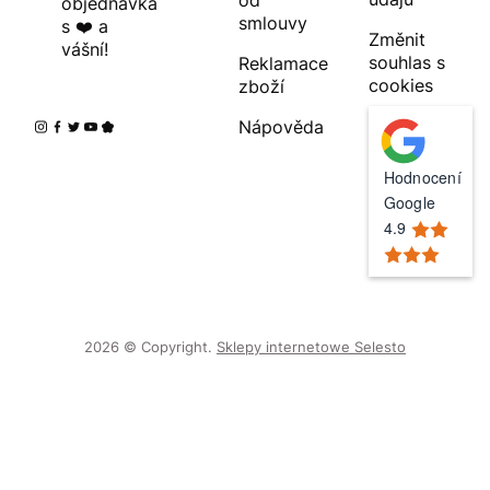
od
objednávka
smlouvy
s ❤️ a
Změnit
vášní!
souhlas s
Reklamace
cookies
zboží
Nápověda
Hodnocení
Google
4.9
2026 © Copyright.
Sklepy internetowe Selesto