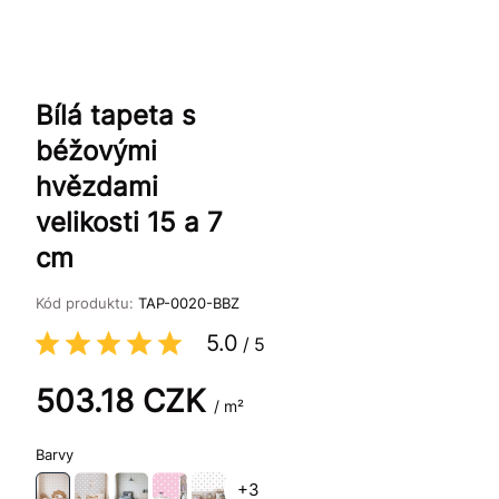
Bílá tapeta s
béžovými
hvězdami
velikosti 15 a 7
cm
Kód produktu:
TAP-0020-BBZ
5.0
/
5
503.18
CZK
/ m²
Barvy
+3