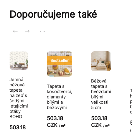
Doporučujeme také
Bestseller
Jemná
Béžová
béžová
Tapeta s
tapeta s
tapeta
kosočtverci,
hvězdami
na zeď s
diamanty
bílými
šedými
bílými a
velikosti
létajícími
béžovými
5 cm
ptáky
BOHO
503.18
503.18
CZK
CZK
/ m²
/ m²
503.18
/