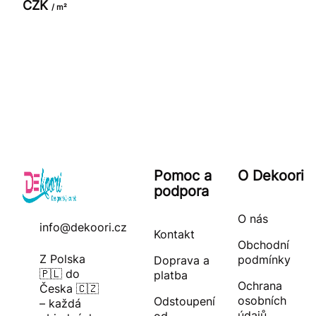
CZK
/ m²
Pomoc a
O Dekoori
podpora
O nás
info@dekoori.cz
Kontakt
Obchodní
Z Polska
podmínky
Doprava a
🇵🇱 do
platba
Ochrana
Česka 🇨🇿
osobních
Odstoupení
– každá
údajů