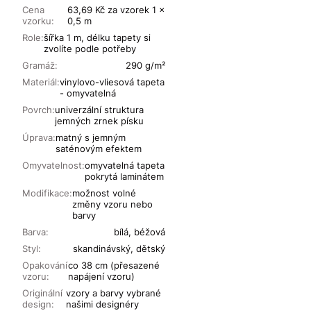
Cena
63,69 Kč za vzorek 1 x
vzorku:
0,5 m
Role:
šířka 1 m, délku tapety si
zvolíte podle potřeby
Gramáž:
290 g/m²
Materiál:
vinylovo-vliesová tapeta
- omyvatelná
Povrch:
univerzální struktura
jemných zrnek písku
Úprava:
matný s jemným
saténovým efektem
Omyvatelnost:
omyvatelná tapeta
pokrytá laminátem
Modifikace:
možnost volné
změny vzoru nebo
barvy
Barva:
bílá, béžová
Styl:
skandinávský, dětský
Opakování
co 38 cm (přesazené
vzoru:
napájení vzoru)
Originální
vzory a barvy vybrané
design:
našimi designéry