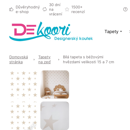
30 dní
Důvěryhodný
1500+
na
e-shop
recenzí
vrácení
Tapety
Domovská
Tapety
Bílá tapeta s béžovými
stránka
na zeď
hvězdami velikosti 15 a 7 cm