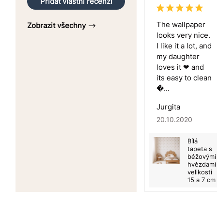
Přidat vlastní recenzi
The wallpaper
Zobrazit všechny
looks very nice.
I like it a lot, and
my daughter
loves it ❤ and
its easy to clean
�...
Jurgita
20.10.2020
Bílá
tapeta s
béžovými
hvězdami
velikosti
15 a 7 cm