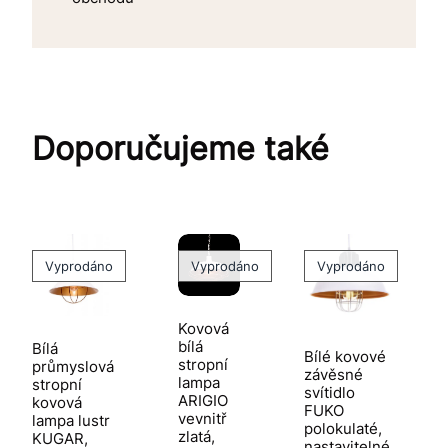
Doporučujeme také
Vyprodáno
Vyprodáno
Vyprodáno
Kovová
bílá
Bílá
Bílé kovové
stropní
průmyslová
závěsné
lampa
stropní
svítidlo
ARIGIO
kovová
FUKO
vevnitř
lampa lustr
polokulaté,
zlatá,
KUGAR,
nastavitelné,