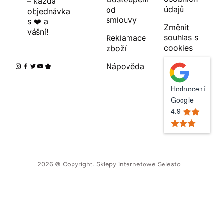
– každá
údajů
od
objednávka
smlouvy
s ❤️ a
Změnit
vášní!
souhlas s
Reklamace
cookies
zboží
Nápověda
Hodnocení
Google
4.9
2026 © Copyright.
Sklepy internetowe Selesto