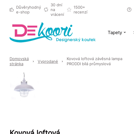
30 dní
Důvěryhodný
1500+
na
e-shop
recenzí
vrácení
Tapety
Domovská
Kovová loftová závěsná lampa
Vyprodané
stránka
PRODDI bílá průmyslová
Kovová loftová