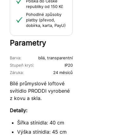
Polska do České
republiky od 150 Kč
Pohodlné způsoby
platby (převod,
dobírka, karta, PayU)
Parametry
Barva:
bílá, transparentní
Stupeň krytí:
IP20
Záruka:
24 měsíců
Bílé průmyslové loftové
svítidlo PRODDI vyrobené
z kovu a skla.
Detaily:
Šířka stínidla: 40 cm
Výška stínidla: 45 cm