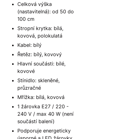
Celková výška
(nastavitelná): od 50 do
100 cm
Stropní krytka: bílá,
kovová, polokulatá
Kabel: bílý
Řetěz: bílý, kovový
Hlavní součásti: bílé,
kovové
Stínidlo: skleněné,
průzračné
Mřížka: bílá, kovová
1 žárovka E27 / 220 -
240 V / max 40 W (není
součástí balení)
Podporuje energeticky
úsporné a LED žárovky