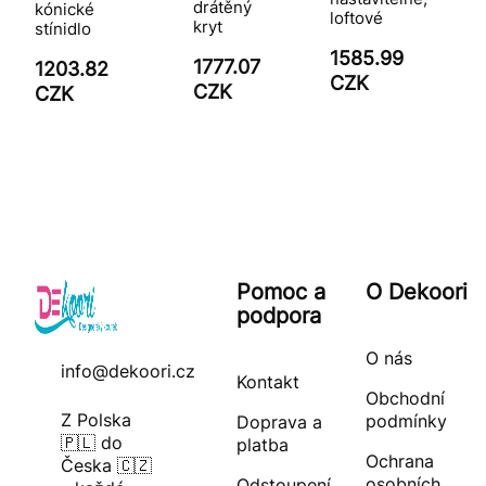
drátěný
kónické
loftové
kryt
stínidlo
1585.99
1777.07
1203.82
CZK
CZK
CZK
Pomoc a
O Dekoori
podpora
O nás
info@dekoori.cz
Kontakt
Obchodní
Z Polska
podmínky
Doprava a
🇵🇱 do
platba
Ochrana
Česka 🇨🇿
osobních
Odstoupení