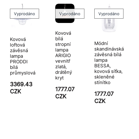
Vyprodáno
Vyprodáno
Vyprodáno
Kovová
bílá
Kovová
Módní
stropní
loftová
skandinávská
lampa
závěsná
závěsná bílá
ARIGIO
lampa
lampa
vevnitř
PRODDI
BESSA,
zlatá,
bílá
kovová síťka,
drátěný
průmyslová
skleněné
kryt
stínítko
3369.43
1777.07
CZK
1777.07
CZK
CZK