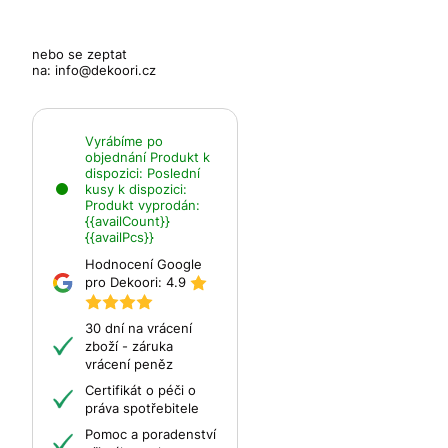
nebo se zeptat
na:
info@dekoori.cz
Vyrábíme po
objednání
Produkt k
dispozici:
Poslední
kusy k dispozici:
Produkt vyprodán:
{{availCount}}
{{availPcs}}
Hodnocení Google
pro Dekoori:
4.9
30 dní na vrácení
zboží - záruka
vrácení peněz
Certifikát o péči o
práva spotřebitele
Pomoc a poradenství