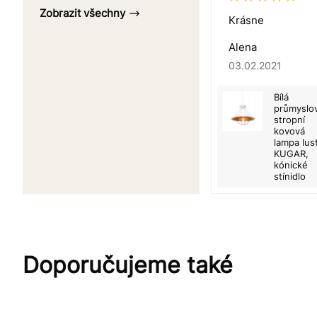
Zobrazit všechny
Krásne
Alena
03.02.2021
Bílá
průmyslo
stropní
kovová
lampa lus
KUGAR,
kónické
stínidlo
Doporučujeme také