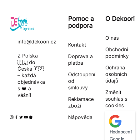
Pomoc a
O Dekoori
podpora
O nás
info@dekoori.cz
Kontakt
Obchodní
Z Polska
podmínky
Doprava a
🇵🇱 do
platba
Ochrana
Česka 🇨🇿
osobních
Odstoupení
– každá
údajů
od
objednávka
smlouvy
s ❤️ a
Změnit
vášní!
souhlas s
Reklamace
cookies
zboží
Nápověda
Hodnocení
Google