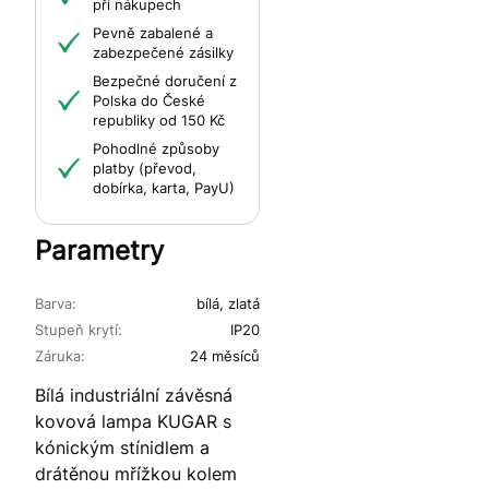
při nákupech
Pevně zabalené a
zabezpečené zásilky
Bezpečné doručení z
Polska do České
republiky od 150 Kč
Pohodlné způsoby
platby (převod,
dobírka, karta, PayU)
Parametry
Barva:
bílá, zlatá
Stupeň krytí:
IP20
Záruka:
24 měsíců
Bílá industriální závěsná
kovová lampa KUGAR s
kónickým stínidlem a
drátěnou mřížkou kolem