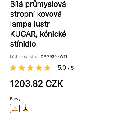
Bílá průmyslová
stropní kovová
lampa lustr
KUGAR, kónické
stínidlo
Kód produktu:
LDP 7930 (WT)
5.0
/
5
1203.82
CZK
Barvy