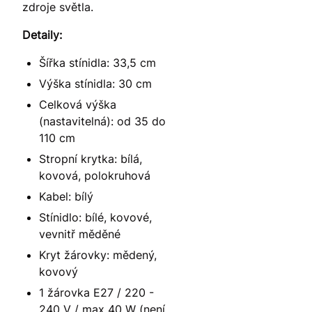
zdroje světla.
Detaily:
Šířka stínidla: 33,5 cm
Výška stínidla: 30 cm
Celková výška
(nastavitelná): od 35 do
110 cm
Stropní krytka: bílá,
kovová, polokruhová
Kabel: bílý
Stínidlo: bílé, kovové,
vevnitř měděné
Kryt žárovky: mědený,
kovový
1 žárovka E27 / 220 -
240 V / max 40 W (není