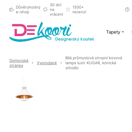
30 dní
Důvěryhodný
1500+
na
e-shop
recenzí
vrácení
Tapety
Bílá průmyslová stropní kovová
Domovská
Vyprodané
lampa lustr KUGAR, kónické
stránka
stínidlo