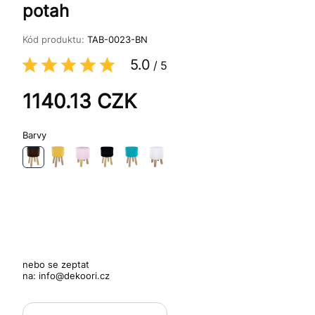
potah
Kód produktu:
TAB-0023-BN
5.0
/
5
1140.13
CZK
Barvy
nebo se zeptat
na:
info@dekoori.cz