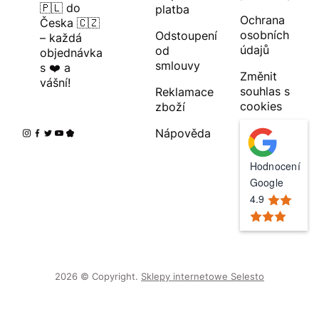
🇵🇱 do
platba
Ochrana
Česka 🇨🇿
osobních
Odstoupení
– každá
údajů
od
objednávka
smlouvy
s ❤️ a
Změnit
vášní!
souhlas s
Reklamace
cookies
zboží
Nápověda
Hodnocení
Google
4.9
2026 © Copyright.
Sklepy internetowe Selesto