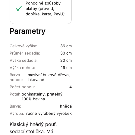
Pohodlné způsoby
platby (převod,
dobírka, karta, PayU)
Parametry
Celková výška:
36 cm
Průměr sedadla:
30 cm
Výška sedadla:
20 cm
Výška nohou:
16 cm
Barva
masivní bukové dřevo,
nohou:
lakované
Počet nohou:
4
Potah:
odnímatelný, pratelný,
100% bavlna
Barva:
hnědá
Výroba:
ručně vyráběný výrobek
Klasický hnědý pouf,
sedací stolička. Má