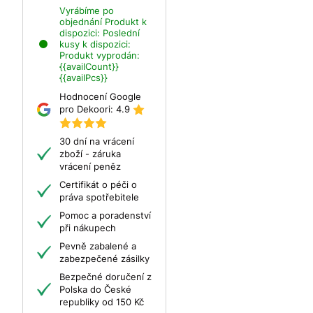
Vyrábíme po
objednání
Produkt k
dispozici:
Poslední
kusy k dispozici:
Produkt vyprodán:
{{availCount}}
{{availPcs}}
Hodnocení Google
pro Dekoori:
4.9
30 dní na vrácení
zboží - záruka
vrácení peněz
Certifikát o péči o
práva spotřebitele
Pomoc a poradenství
při nákupech
Pevně zabalené a
zabezpečené zásilky
Bezpečné doručení z
Polska do České
republiky od 150 Kč