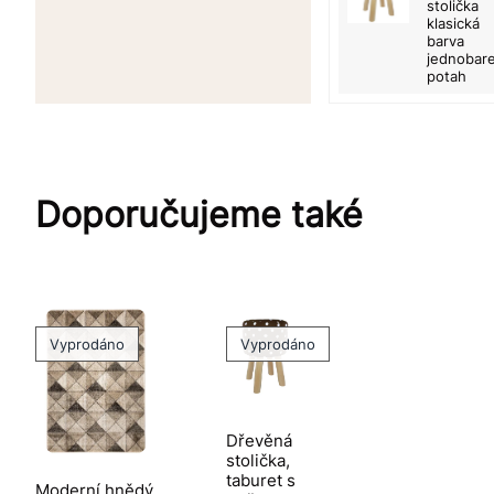
stolička
klasická
barva
jednobar
potah
Doporučujeme také
Vyprodáno
Vyprodáno
Dřevěná
stolička,
taburet s
Moderní hnědý