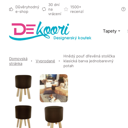
30 dní
Důvěryhodný
1500+
na
e-shop
recenzí
vrácení
Tapety
Hnědý pouf dřevěná stolička
Domovská
Vyprodané
klasická barva jednobarevný
stránka
potah