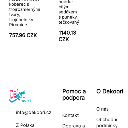
hnědo-
koberec s
bílým
trojrozměrnými
sedákem
tvary,
s puntíky,
trojúhelníky
tečkovaný
Piramide
1140.13
757.96 CZK
CZK
Pomoc a
O Dekoori
podpora
O nás
info@dekoori.cz
Kontakt
Obchodní
Z Polska
podmínky
Doprava a