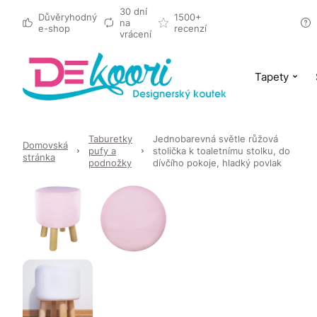
30 dní
Důvěryhodný
1500+
na
e-shop
recenzí
vrácení
Tapety
Taburetky
Jednobarevná světle růžová
Domovská
pufy a
stolička k toaletnímu stolku, do
stránka
podnožky
dívčího pokoje, hladký povlak