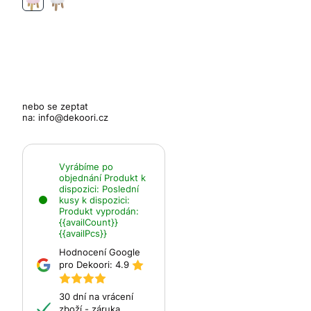
nebo se zeptat
na:
info@dekoori.cz
Vyrábíme po
objednání
Produkt k
dispozici:
Poslední
kusy k dispozici:
Produkt vyprodán:
{{availCount}}
{{availPcs}}
Hodnocení Google
pro Dekoori:
4.9
30 dní na vrácení
zboží - záruka