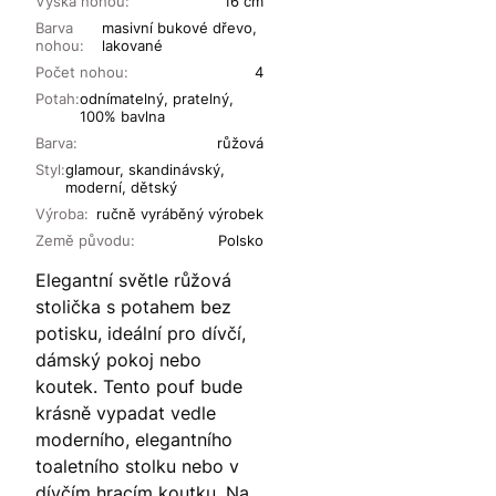
Výška nohou:
16 cm
Barva
masivní bukové dřevo,
nohou:
lakované
Počet nohou:
4
Potah:
odnímatelný, pratelný,
100% bavlna
Barva:
růžová
Styl:
glamour, skandinávský,
moderní, dětský
Výroba:
ručně vyráběný výrobek
Země původu:
Polsko
Elegantní světle růžová
stolička s potahem bez
potisku, ideální pro dívčí,
dámský pokoj nebo
koutek. Tento pouf bude
krásně vypadat vedle
moderního, elegantního
toaletního stolku nebo v
dívčím hracím koutku. Na