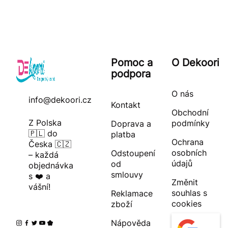
Pomoc a
O Dekoori
podpora
O nás
info@dekoori.cz
Kontakt
Obchodní
Z Polska
podmínky
Doprava a
🇵🇱 do
platba
Ochrana
Česka 🇨🇿
osobních
Odstoupení
– každá
údajů
od
objednávka
smlouvy
s ❤️ a
Změnit
vášní!
souhlas s
Reklamace
cookies
zboží
Nápověda