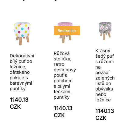
Bestseller
Krásný
Růžová
Dekorativní
šedý puf
stolička,
bílý puf do
s růžemi
retro
ložnice,
na
designový
dětského
pozadí
pouf s
pokoje s
zelených
potahem
barevnými
listů do
s bílými
puntíky
obýváku
tečkami,
nebo
puntíky
1140.13
ložnice
CZK
1140.13
1140.13
CZK
CZK