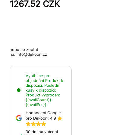
1267.52
CZK
nebo se zeptat
na:
info@dekoori.cz
Vyrábíme po
objednání
Produkt k
dispozici:
Poslední
kusy k dispozici:
Produkt vyprodán:
{{availCount}}
{{availPcs}}
Hodnocení Google
pro Dekoori:
4.9
30 dní na vrácení