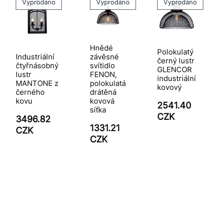
Vyprodáno
Vyprodáno
Vyprodáno
Hnědé
Polokulatý
Industriální
závěsné
černý lustr
čtyřnásobný
svítidlo
GLENCOR
lustr
FENON,
industriální
MANTONE z
polokulatá
kovový
černého
drátěná
kovu
kovová
2541.40
síťka
CZK
3496.82
1331.21
CZK
CZK