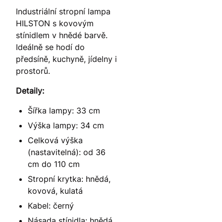
Industriální stropní lampa
HILSTON s kovovým
stínidlem v hnědé barvě.
Ideálně se hodí do
předsíně, kuchyně, jídelny i
prostorů.
Detaily:
Šířka lampy: 33 cm
Výška lampy: 34 cm
Celková výška
(nastavitelná): od 36
cm do 110 cm
Stropní krytka: hnědá,
kovová, kulatá
Kabel: černý
Násada stínidla: hnědá,