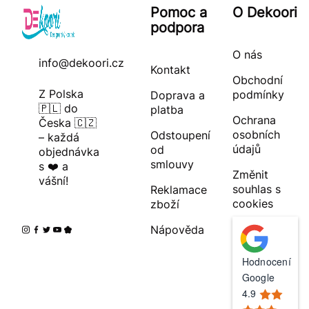
Pomoc a
O Dekoori
podpora
O nás
info@dekoori.cz
Kontakt
Obchodní
Z Polska
podmínky
Doprava a
🇵🇱 do
platba
Ochrana
Česka 🇨🇿
osobních
Odstoupení
– každá
údajů
od
objednávka
smlouvy
s ❤️ a
Změnit
vášní!
souhlas s
Reklamace
cookies
zboží
Nápověda
Hodnocení
Google
4.9