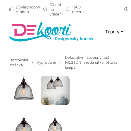
30 dní
Důvěryhodný
1500+
na
e-shop
recenzí
vrácení
Tapety
Dekorativní závěsný lustr
Domovská
Vyprodané
HILSTON hnědá síťka loftová
stránka
lampa