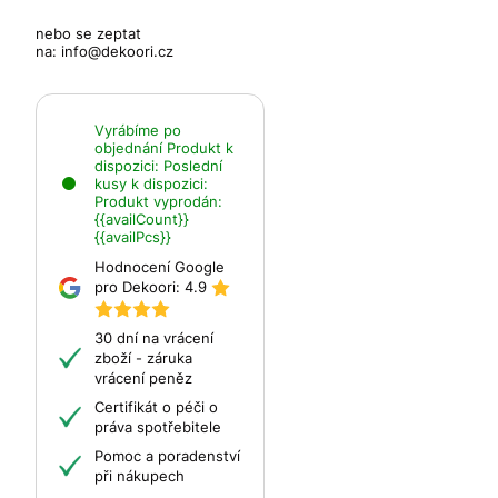
nebo se zeptat
na:
info@dekoori.cz
Vyrábíme po
objednání
Produkt k
dispozici:
Poslední
kusy k dispozici:
Produkt vyprodán:
{{availCount}}
{{availPcs}}
Hodnocení Google
pro Dekoori:
4.9
30 dní na vrácení
zboží - záruka
vrácení peněz
Certifikát o péči o
práva spotřebitele
Pomoc a poradenství
při nákupech