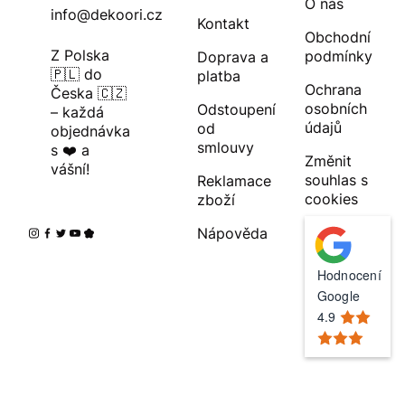
O nás
info@dekoori.cz
Kontakt
Obchodní
Z Polska
podmínky
Doprava a
🇵🇱 do
platba
Ochrana
Česka 🇨🇿
osobních
Odstoupení
– každá
údajů
od
objednávka
smlouvy
s ❤️ a
Změnit
vášní!
souhlas s
Reklamace
cookies
zboží
Nápověda
Hodnocení
Google
4.9