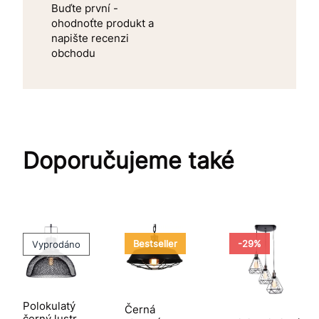
Buďte první -
ohodnoťte produkt a
napište recenzi
obchodu
Doporučujeme také
Bestseller
-29%
Vyprodáno
Polokulatý
Černá
černý lustr