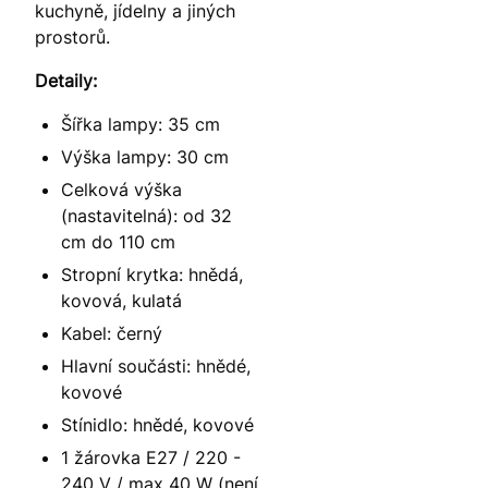
kuchyně, jídelny a jiných
prostorů.
Detaily:
Šířka lampy: 35 cm
Výška lampy: 30 cm
Celková výška
(nastavitelná): od 32
cm do 110 cm
Stropní krytka: hnědá,
kovová, kulatá
Kabel: černý
Hlavní součásti: hnědé,
kovové
Stínidlo: hnědé, kovové
1 žárovka E27 / 220 -
240 V / max 40 W (není