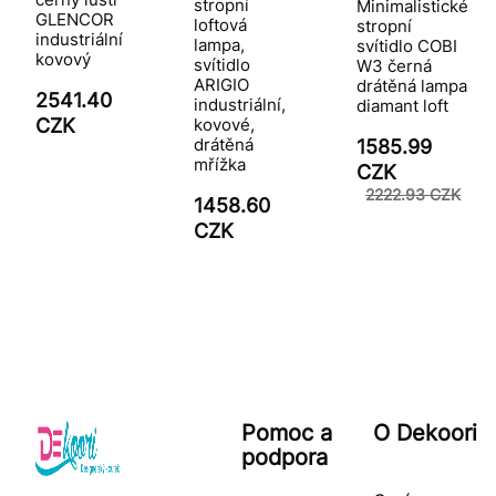
stropní
Minimalistické
GLENCOR
loftová
stropní
industriální
lampa,
svítidlo COBI
kovový
svítidlo
W3 černá
ARIGIO
drátěná lampa
2541.40
industriální,
diamant loft
kovové,
CZK
drátěná
1585.99
mřížka
CZK
2222.93 CZK
1458.60
CZK
Pomoc a
O Dekoori
podpora