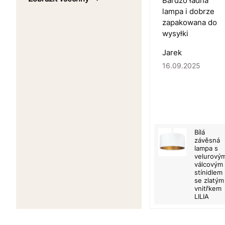
Bardzo ładna
lampa i dobrze
zapakowana do
wysyłki
Jarek
16.09.2025
Bílá
závěsná
lampa s
velurový
válcovým
stínidlem
se zlatým
vnitřkem
LILIA