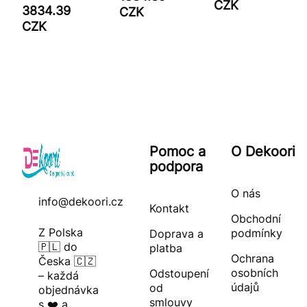
CZK
3834.39
CZK
CZK
Pomoc a
O Dekoori
podpora
O nás
info@dekoori.cz
Kontakt
Obchodní
Z Polska
podmínky
Doprava a
🇵🇱 do
platba
Ochrana
Česka 🇨🇿
osobních
Odstoupení
– každá
údajů
od
objednávka
smlouvy
s ❤️ a