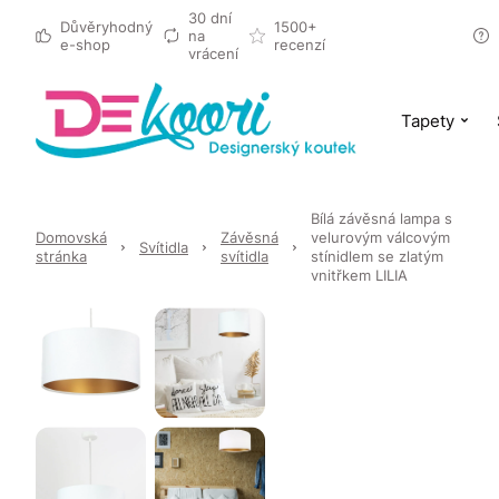
30 dní
Důvěryhodný
1500+
na
e-shop
recenzí
vrácení
Tapety
Bílá závěsná lampa s
Domovská
Závěsná
velurovým válcovým
Svítidla
stránka
svítidla
stínidlem se zlatým
vnitřkem LILIA