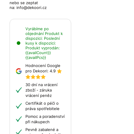
nebo se zeptat
na:
info@dekoori.cz
Vyrábíme po
objednání
Produkt k
dispozici:
Poslední
kusy k dispozici:
Produkt vyprodán:
{{availCount}}
{{availPcs}}
Hodnocení Google
pro Dekoori:
4.9
30 dní na vrácení
zboží - záruka
vrácení peněz
Certifikát o péči o
práva spotřebitele
Pomoc a poradenství
při nákupech
Pevně zabalené a