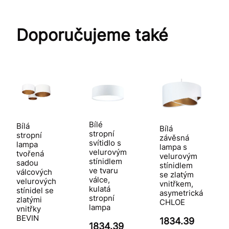
Doporučujeme také
Bílé
Bílá
Bílá
stropní
stropní
závěsná
svítidlo s
lampa
lampa s
velurovým
tvořená
velurovým
stínidlem
sadou
stínidlem
ve tvaru
válcových
se zlatým
válce,
velurových
vnitřkem,
kulatá
stínidel se
asymetrická
stropní
zlatými
CHLOE
lampa
vnitřky
BEVIN
1834.39
1834.39