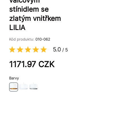
válcovým
stínidlem se
zlatým vnitřkem
LILIA
Kód produktu:
010-062
5.0
/
5
1171.97
CZK
Barvy