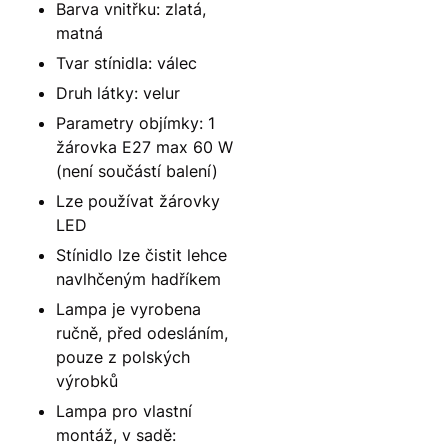
Barva vnitřku: zlatá,
matná
Tvar stínidla: válec
Druh látky: velur
Parametry objímky: 1
žárovka E27 max 60 W
(není součástí balení)
Lze používat žárovky
LED
Stínidlo lze čistit lehce
navlhčeným hadříkem
Lampa je vyrobena
ručně, před odesláním,
pouze z polských
výrobků
Lampa pro vlastní
montáž, v sadě: