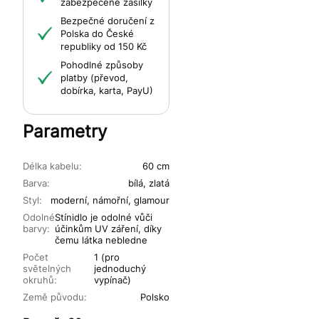
zabezpečené zásilky
Bezpečné doručení z
Polska do České
republiky od 150 Kč
Pohodlné způsoby
platby (převod,
dobírka, karta, PayU)
Parametry
Délka kabelu:
60 cm
Barva:
bílá, zlatá
Styl:
moderní, námořní, glamour
Odolné
Stínidlo je odolné vůči
barvy:
účinkům UV záření, díky
čemu látka nebledne
Počet
1 (pro
světelných
jednoduchý
okruhů:
vypínač)
Země původu:
Polsko