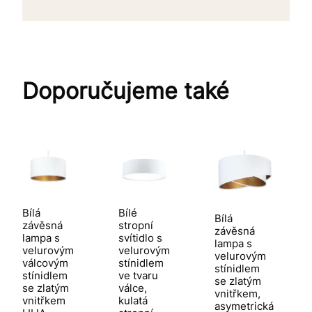
Doporučujeme také
Bílá
Bílé
Bílá
závěsná
stropní
závěsná
lampa s
svítidlo s
lampa s
velurovým
velurovým
velurovým
válcovým
stínidlem
stínidlem
stínidlem
ve tvaru
se zlatým
se zlatým
válce,
vnitřkem,
vnitřkem
kulatá
asymetrická