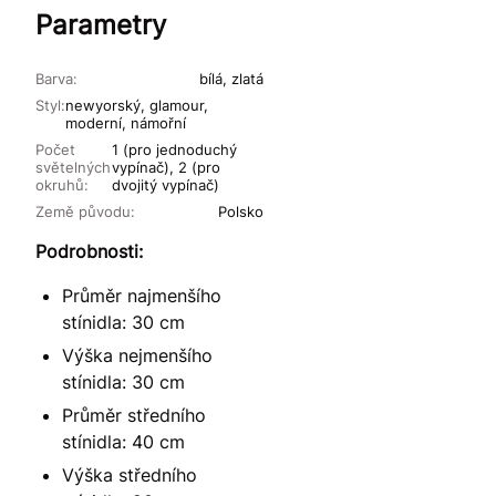
Parametry
Barva:
bílá, zlatá
Styl:
newyorský, glamour,
moderní, námořní
Počet
1 (pro jednoduchý
světelných
vypínač), 2 (pro
okruhů:
dvojitý vypínač)
Země původu:
Polsko
Podrobnosti:
Průměr najmenšího
stínidla: 30 cm
Výška nejmenšího
stínidla: 30 cm
Průměr středního
stínidla: 40 cm
Výška středního