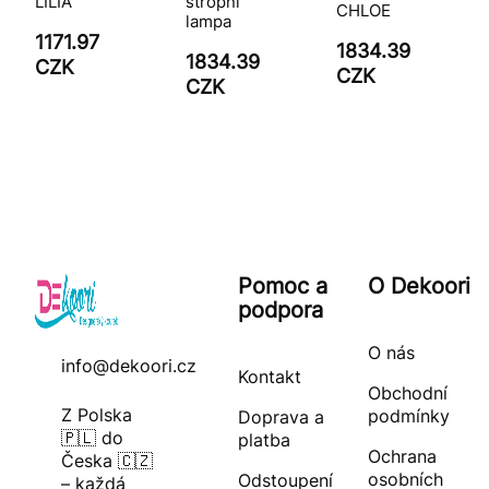
LILIA
stropní
CHLOE
lampa
1171.97
1834.39
1834.39
CZK
CZK
CZK
Pomoc a
O Dekoori
podpora
O nás
info@dekoori.cz
Kontakt
Obchodní
Z Polska
podmínky
Doprava a
🇵🇱 do
platba
Ochrana
Česka 🇨🇿
osobních
Odstoupení
– každá