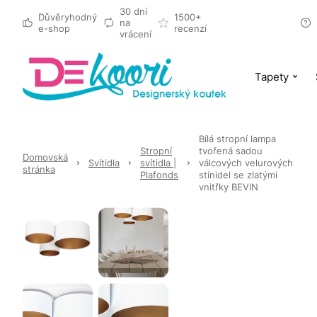
30 dní
Důvěryhodný
1500+
na
e-shop
recenzí
vrácení
Tapety
Bílá stropní lampa
Stropní
tvořená sadou
Domovská
Svítidla
svítidla |
válcových velurových
stránka
Plafonds
stínidel se zlatými
vnitřky BEVIN