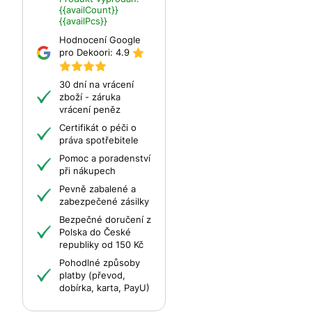
{{availCount}}
{{availPcs}}
Hodnocení Google
pro Dekoori:
4.9
30 dní na vrácení
zboží - záruka
vrácení peněz
Certifikát o péči o
práva spotřebitele
Pomoc a poradenství
při nákupech
Pevně zabalené a
zabezpečené zásilky
Bezpečné doručení z
Polska do České
republiky od 150 Kč
Pohodlné způsoby
platby (převod,
dobírka, karta, PayU)