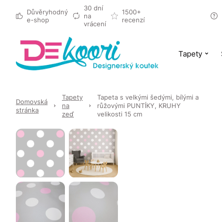
30 dní
Důvěryhodný
1500+
na
e-shop
recenzí
vrácení
Tapety
Tapety
Tapeta s velkými šedými, bílými a
Domovská
na
růžovými PUNTĺKY, KRUHY
stránka
zeď
velikosti 15 cm