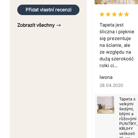
Přidat vlastní recenzi
Tapeta jest
Zobrazit všechny
śliczna i pięknie
się prezentuje
na ścianie, ale
ze względu na
dużą szerokość
rolki ci...
Iwona
28.04.2020
Tapeta s
velkými
šedými,
bílými a
růžovými
PUNTĺKY,
KRUHY
velikosti