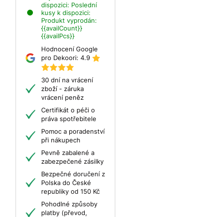
dispozici:
Poslední
kusy k dispozici:
Produkt vyprodán:
{{availCount}}
{{availPcs}}
Hodnocení Google
pro Dekoori:
4.9
30 dní na vrácení
zboží - záruka
vrácení peněz
Certifikát o péči o
práva spotřebitele
Pomoc a poradenství
při nákupech
Pevně zabalené a
zabezpečené zásilky
Bezpečné doručení z
Polska do České
republiky od 150 Kč
Pohodlné způsoby
platby (převod,