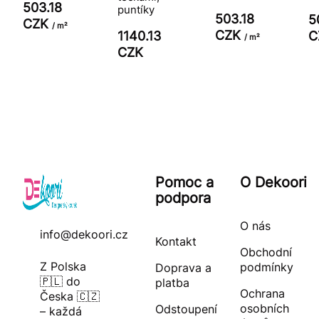
503.18
puntíky
503.18
5
CZK
/ m²
CZK
1140.13
C
/ m²
CZK
Pomoc a
O Dekoori
podpora
O nás
info@dekoori.cz
Kontakt
Obchodní
Z Polska
podmínky
Doprava a
🇵🇱 do
platba
Ochrana
Česka 🇨🇿
osobních
Odstoupení
– každá