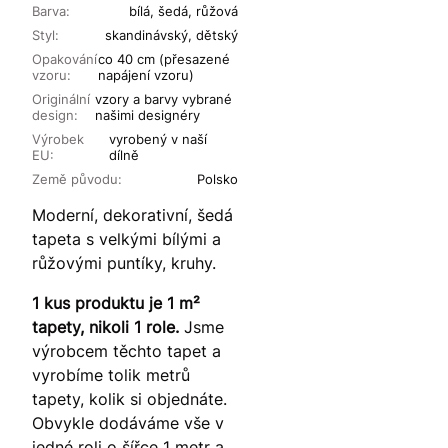
Barva:
bílá, šedá, růžová
Styl:
skandinávský, dětský
Opakování
co 40 cm (přesazené
vzoru:
napájení vzoru)
Originální
vzory a barvy vybrané
design:
našimi designéry
Výrobek
vyrobený v naší
EU:
dílně
Země původu:
Polsko
Moderní, dekorativní, šedá
tapeta s velkými bílými a
růžovými puntíky, kruhy.
1 kus produktu je 1 m²
tapety, nikoli 1 role.
Jsme
výrobcem těchto tapet a
vyrobíme tolik metrů
tapety, kolik si objednáte.
Obvykle dodáváme vše v
jedné roli o šířce 1 metr a