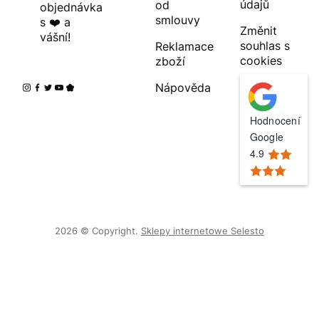
údajů
od
objednávka
smlouvy
s ❤️ a
Změnit
vášní!
souhlas s
Reklamace
cookies
zboží
Nápověda
Hodnocení
Google
4.9
2026 © Copyright.
Sklepy internetowe Selesto