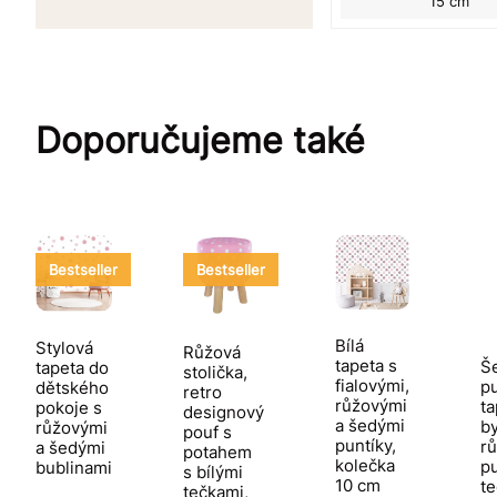
15 cm
Doporučujeme také
Bestseller
Bestseller
Bílá
Stylová
Růžová
tapeta s
Š
tapeta do
stolička,
fialovými,
p
dětského
retro
růžovými
ta
pokoje s
designový
a šedými
by
růžovými
pouf s
puntíky,
r
a šedými
potahem
kolečka
pu
bublinami
s bílými
10 cm
t
tečkami,