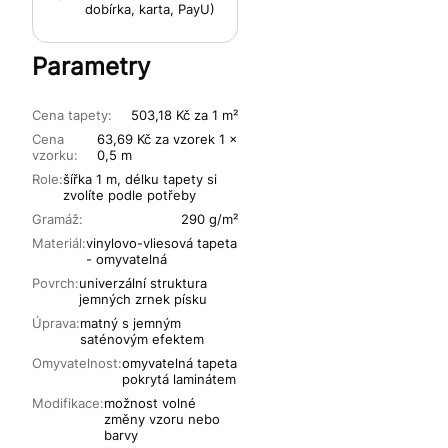
dobírka, karta, PayU)
Parametry
Cena tapety:
503,18 Kč za 1 m²
Cena
63,69 Kč za vzorek 1 x
vzorku:
0,5 m
Role:
šířka 1 m, délku tapety si
zvolíte podle potřeby
Gramáž:
290 g/m²
Materiál:
vinylovo-vliesová tapeta
- omyvatelná
Povrch:
univerzální struktura
jemných zrnek písku
Úprava:
matný s jemným
saténovým efektem
Omyvatelnost:
omyvatelná tapeta
pokrytá laminátem
Modifikace:
možnost volné
změny vzoru nebo
barvy