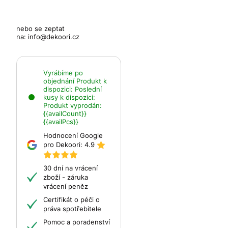
nebo se zeptat
na:
info@dekoori.cz
Vyrábíme po
objednání
Produkt k
dispozici:
Poslední
kusy k dispozici:
Produkt vyprodán:
{{availCount}}
{{availPcs}}
Hodnocení Google
pro Dekoori:
4.9
30 dní na vrácení
zboží - záruka
vrácení peněz
Certifikát o péči o
práva spotřebitele
Pomoc a poradenství