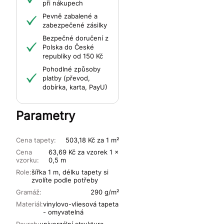
při nákupech
Pevně zabalené a
zabezpečené zásilky
Bezpečné doručení z
Polska do České
republiky od 150 Kč
Pohodlné způsoby
platby (převod,
dobírka, karta, PayU)
Parametry
Cena tapety:
503,18 Kč za 1 m²
Cena
63,69 Kč za vzorek 1 x
vzorku:
0,5 m
Role:
šířka 1 m, délku tapety si
zvolíte podle potřeby
Gramáž:
290 g/m²
Materiál:
vinylovo-vliesová tapeta
- omyvatelná
Povrch:
univerzální struktura