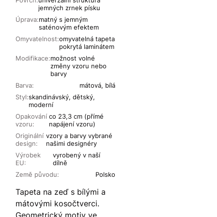
jemných zrnek písku
Úprava:
matný s jemným
saténovým efektem
Omyvatelnost:
omyvatelná tapeta
pokrytá laminátem
Modifikace:
možnost volné
změny vzoru nebo
barvy
Barva:
mátová, bílá
Styl:
skandinávský, dětský,
moderní
Opakování
co 23,3 cm (přímé
vzoru:
napájení vzoru)
Originální
vzory a barvy vybrané
design:
našimi designéry
Výrobek
vyrobený v naší
EU:
dílně
Země původu:
Polsko
Tapeta na zeď s bílými a
mátovými kosočtverci.
Geometrický motiv ve