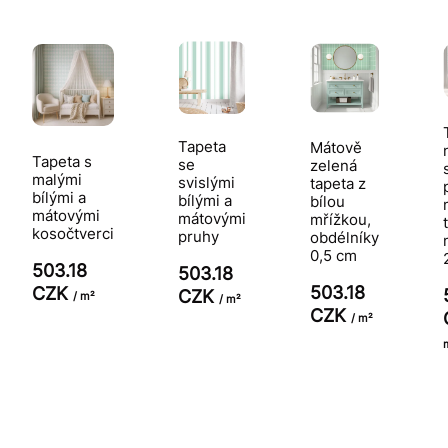
Tapeta
Mátově
Tapeta s
se
zelená
malými
svislými
tapeta z
bílými a
bílými a
bílou
mátovými
mátovými
mřížkou,
kosočtverci
pruhy
obdélníky
0,5 cm
503.18
503.18
503.18
CZK
CZK
/ m²
/ m²
CZK
/ m²