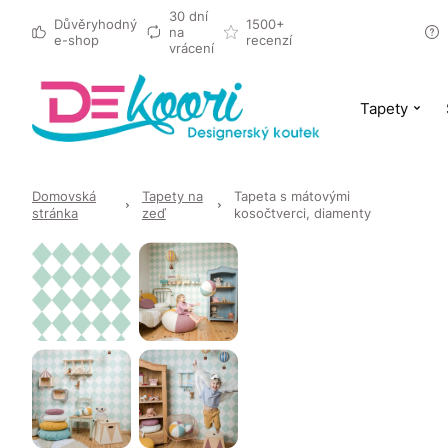
30 dní
Důvěryhodný
1500+
na
e-shop
recenzí
vrácení
Tapety
Domovská
Tapety na
Tapeta s mátovými
stránka
zeď
kosočtverci, diamenty