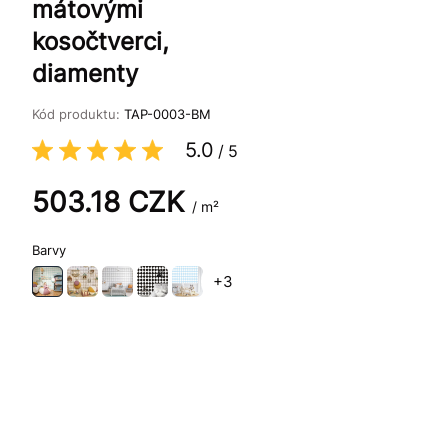
mátovými
kosočtverci,
diamenty
Kód produktu:
TAP-0003-BM
5.0
/
5
503.18
CZK
/ m²
Barvy
+3