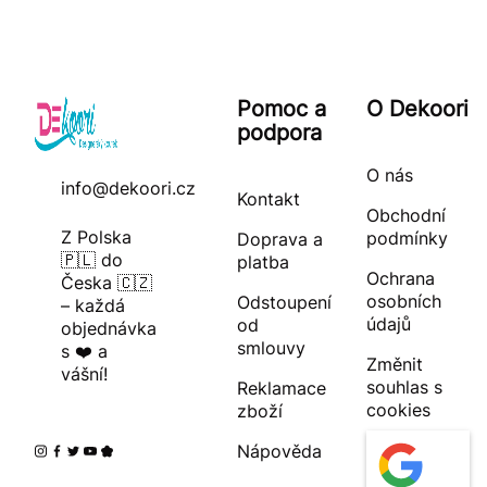
Pomoc a
O Dekoori
podpora
O nás
info@dekoori.cz
Kontakt
Obchodní
Z Polska
podmínky
Doprava a
🇵🇱 do
platba
Ochrana
Česka 🇨🇿
osobních
Odstoupení
– každá
údajů
od
objednávka
smlouvy
s ❤️ a
Změnit
vášní!
souhlas s
Reklamace
cookies
zboží
Nápověda