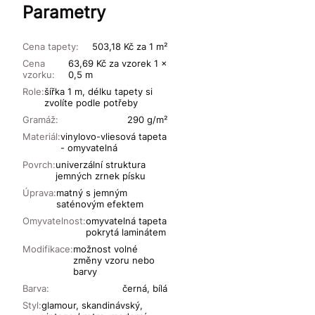
Parametry
Cena tapety:
503,18 Kč za 1 m²
Cena
63,69 Kč za vzorek 1 x
vzorku:
0,5 m
Role:
šířka 1 m, délku tapety si
zvolíte podle potřeby
Gramáž:
290 g/m²
Materiál:
vinylovo-vliesová tapeta
- omyvatelná
Povrch:
univerzální struktura
jemných zrnek písku
Úprava:
matný s jemným
saténovým efektem
Omyvatelnost:
omyvatelná tapeta
pokrytá laminátem
Modifikace:
možnost volné
změny vzoru nebo
barvy
Barva:
černá, bílá
Styl:
glamour, skandinávský,