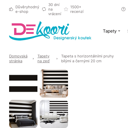
30 dní
Důvěryhodný
1500+
na
e-shop
recenzí
vrácení
Tapety
Domovská
Tapety
Tapeta s horizontálními pruhy
stránka
na zeď
bílými a černými 20 cm