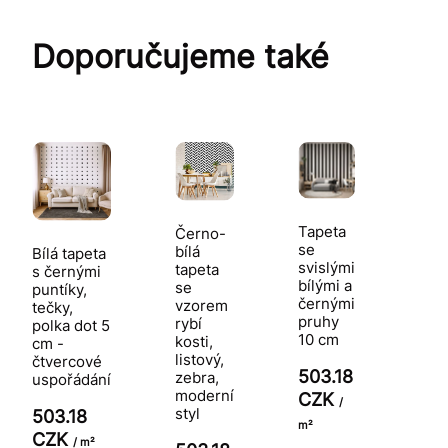
Doporučujeme také
Tapeta
Černo-
se
bílá
Bílá tapeta
svislými
tapeta
s černými
bílými a
se
puntíky,
černými
vzorem
tečky,
pruhy
rybí
polka dot 5
10 cm
kosti,
cm -
listový,
čtvercové
503.18
zebra,
uspořádání
moderní
CZK
/
styl
503.18
m²
CZK
/ m²