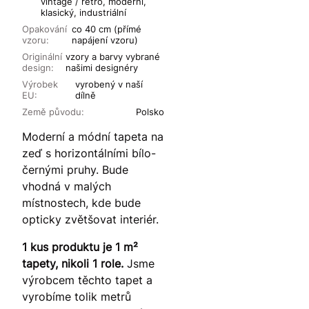
vintage / retro, moderní,
klasický, industriální
Opakování
co 40 cm (přímé
vzoru:
napájení vzoru)
Originální
vzory a barvy vybrané
design:
našimi designéry
Výrobek
vyrobený v naší
EU:
dílně
Země původu:
Polsko
Moderní a módní tapeta na
zeď s horizontálními bílo-
černými pruhy. Bude
vhodná v malých
místnostech, kde bude
opticky zvětšovat interiér.
1 kus produktu je 1 m²
tapety, nikoli 1 role.
Jsme
výrobcem těchto tapet a
vyrobíme tolik metrů