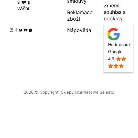
smlouvy
s ❤️ a
Změnit
vášní!
souhlas s
Reklamace
cookies
zboží
Nápověda
Hodnocení
Google
4.9
2026 © Copyright.
Sklepy internetowe Selesto