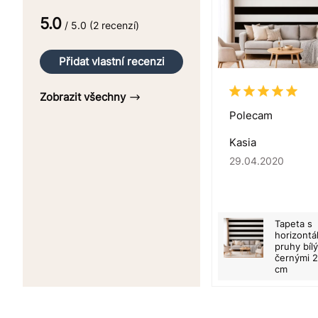
5.0
/ 5.0 (2 recenzí)
Přidat vlastní recenzi
Zobrazit všechny
Polecam
Kasia
29.04.2020
Tapeta s
horizontá
pruhy bíl
černými 
cm