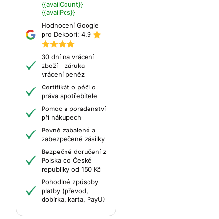
{{availCount}}
{{availPcs}}
Hodnocení Google
pro Dekoori:
4.9
30 dní na vrácení
zboží - záruka
vrácení peněz
Certifikát o péči o
práva spotřebitele
Pomoc a poradenství
při nákupech
Pevně zabalené a
zabezpečené zásilky
Bezpečné doručení z
Polska do České
republiky od 150 Kč
Pohodlné způsoby
platby (převod,
dobírka, karta, PayU)