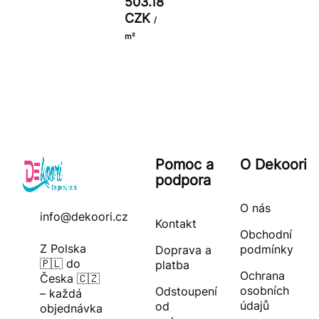
503.18
CZK
/
m²
Pomoc a
O Dekoori
podpora
O nás
info@dekoori.cz
Kontakt
Obchodní
Z Polska
podmínky
Doprava a
🇵🇱 do
platba
Ochrana
Česka 🇨🇿
osobních
Odstoupení
– každá
údajů
od
objednávka