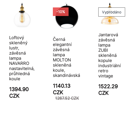
-10%
Vyprodáno
Jantarová
Loftový
Černá
závěsná
skleněný
elegantní
lampa
lustr,
závěsná
ZUBI
závěsná
lampa
skleněná
lampa
MOLTON
kopule
NAVARRO
skleněná
industriální
nastavitelná,
koule,
retro
průhledná
skandinávská
vintage
koule
1140.13
1522.29
1394.90
CZK
CZK
CZK
1267.52 CZK