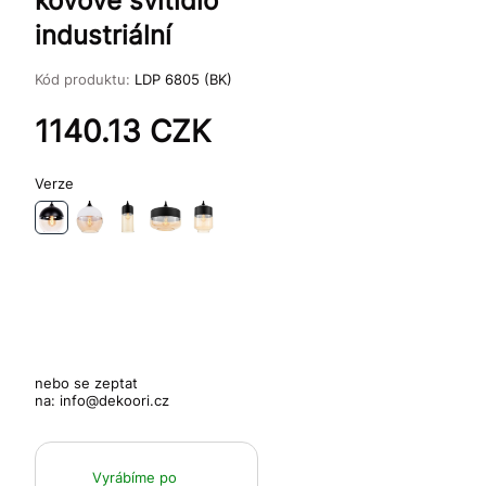
kovové svítidlo
industriální
Kód produktu:
LDP 6805 (BK)
1140.13
CZK
Verze
nebo se zeptat
na:
info@dekoori.cz
Vyrábíme po