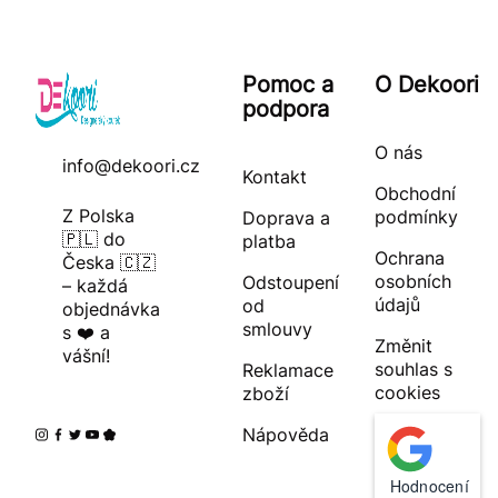
Pomoc a
O Dekoori
podpora
O nás
info@dekoori.cz
Kontakt
Obchodní
Z Polska
podmínky
Doprava a
🇵🇱 do
platba
Ochrana
Česka 🇨🇿
osobních
Odstoupení
– každá
údajů
od
objednávka
smlouvy
s ❤️ a
Změnit
vášní!
souhlas s
Reklamace
cookies
zboží
Nápověda
Hodnocení