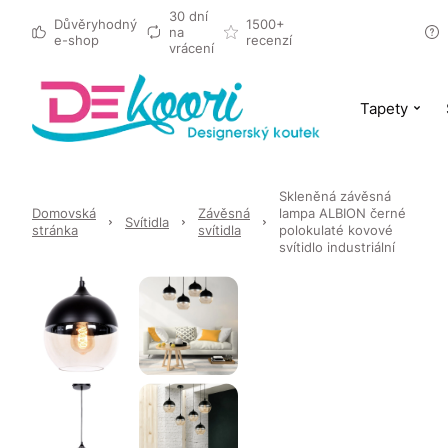
30 dní
Důvěryhodný
1500+
na
e-shop
recenzí
vrácení
Tapety
Skleněná závěsná
Domovská
Závěsná
lampa ALBION černé
Svítidla
stránka
svítidla
polokulaté kovové
svítidlo industriální