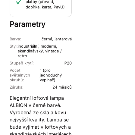
platby (převod,
dobírka, karta, PayU)
Parametry
Barva:
černá, jantarová
Styl:
industriální, moderní,
skandinávský, vintage /
retro
Stupeň krytí:
IP20
Počet
1 (pro
světelných
jednoduchý
okruhů:
vypínač)
Záruka:
24 měsíců
Elegantní loftová lampa
ALBION v černé barvě.
Vyrobená ze skla a kovu
nejvyšší kvality. Lampa se
bude vyjímat v loftových a
skandinávských interiérech