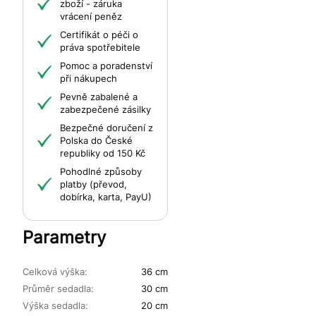
zboží - záruka
vrácení peněz
Certifikát o péči o
práva spotřebitele
Pomoc a poradenství
při nákupech
Pevně zabalené a
zabezpečené zásilky
Bezpečné doručení z
Polska do České
republiky od 150 Kč
Pohodlné způsoby
platby (převod,
dobírka, karta, PayU)
Parametry
Celková výška:
36 cm
Průměr sedadla:
30 cm
Výška sedadla:
20 cm