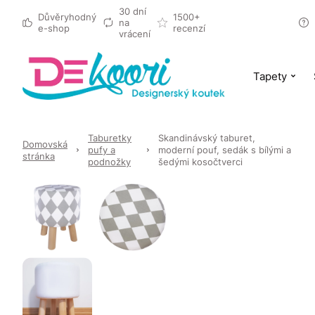
30 dní
Důvěryhodný
1500+
na
e-shop
recenzí
vrácení
Tapety
Taburetky
Skandinávský taburet,
Domovská
pufy a
moderní pouf, sedák s bílými a
stránka
podnožky
šedými kosočtverci