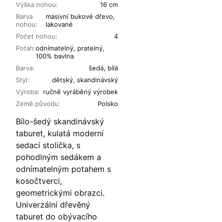
Výška nohou:
16 cm
Barva
masivní bukové dřevo,
nohou:
lakované
Počet nohou:
4
Potah:
odnímatelný, pratelný,
100% bavlna
Barva:
šedá, bílá
Styl:
dětský, skandinávský
Výroba:
ručně vyráběný výrobek
Země původu:
Polsko
Bílo-šedý skandinávský
taburet, kulatá moderní
sedací stolička, s
pohodlným sedákem a
odnímatelným potahem s
kosočtverci,
geometrickými obrazci.
Univerzální dřevěný
taburet do obývacího