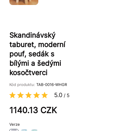
Skandinávský
taburet, moderní
pouf, sedák s
bílými a šedými
kosočtverci
Kód produktu:
TAB-0016-WHGR
5.0
/
5
1140.13
CZK
Verze