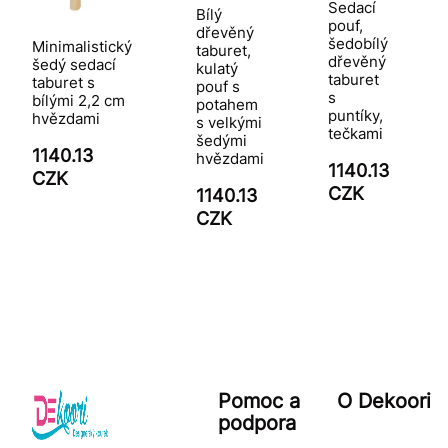
Sedací
Bílý
pouf,
dřevěný
šedobílý
Minimalistický
taburet,
dřevěný
šedý sedací
kulatý
taburet
taburet s
pouf s
s
bílými 2,2 cm
potahem
puntíky,
hvězdami
s velkými
tečkami
šedými
1140.13
hvězdami
1140.13
CZK
CZK
1140.13
CZK
Pomoc a
O Dekoori
podpora