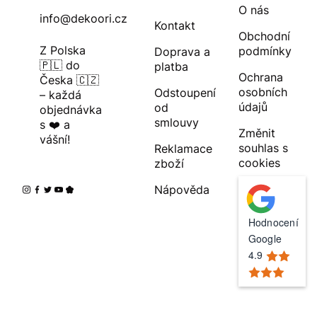
O nás
info@dekoori.cz
Kontakt
Obchodní
Z Polska
podmínky
Doprava a
🇵🇱 do
platba
Ochrana
Česka 🇨🇿
osobních
Odstoupení
– každá
údajů
od
objednávka
smlouvy
s ❤️ a
Změnit
vášní!
souhlas s
Reklamace
cookies
zboží
Nápověda
Hodnocení
Google
4.9