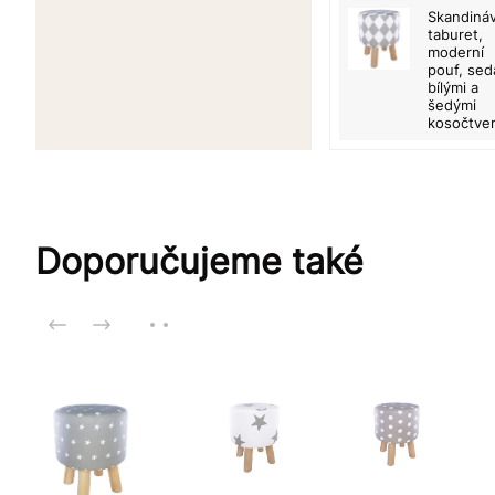
Skandiná
taburet,
moderní
pouf, sed
bílými a
šedými
kosočtver
Doporučujeme také