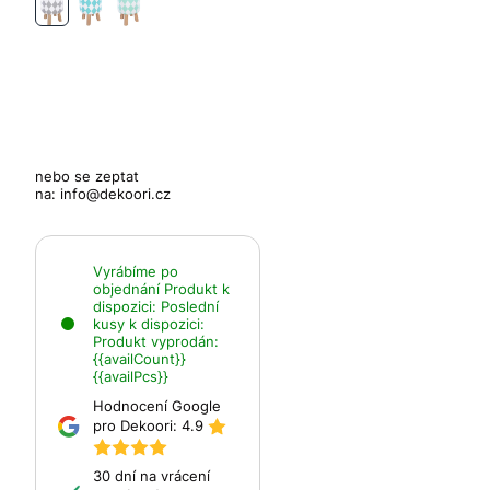
nebo se zeptat
na:
info@dekoori.cz
Vyrábíme po
objednání
Produkt k
dispozici:
Poslední
kusy k dispozici:
Produkt vyprodán:
{{availCount}}
{{availPcs}}
Hodnocení Google
pro Dekoori:
4.9
30 dní na vrácení