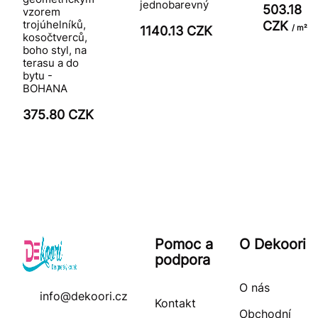
jednobarevný
503.18
vzorem
trojúhelníků,
CZK
/ m²
1140.13 CZK
kosočtverců,
boho styl, na
terasu a do
bytu -
BOHANA
375.80 CZK
Pomoc a
O Dekoori
podpora
O nás
info@dekoori.cz
Kontakt
Obchodní