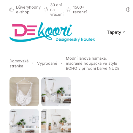
30 dní
Důvěryhodný
1500+
na
e-shop
recenzí
vrácení
Tapety
Módní lanová hamaka,
Domovská
Vyprodané
macramé houpačka ve stylu
stránka
BOHO v přírodní barvě NUDE