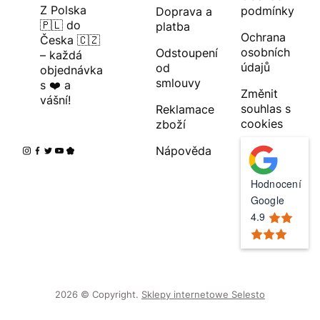
Z Polska
podmínky
Doprava a
🇵🇱 do
platba
Ochrana
Česka 🇨🇿
osobních
Odstoupení
– každá
údajů
od
objednávka
smlouvy
s ❤️ a
Změnit
vášní!
souhlas s
Reklamace
cookies
zboží
Nápověda
Hodnocení
Google
4.9
2026 © Copyright.
Sklepy internetowe Selesto