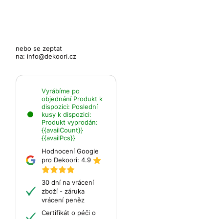
nebo se zeptat
na:
info@dekoori.cz
Vyrábíme po
objednání
Produkt k
dispozici:
Poslední
kusy k dispozici:
Produkt vyprodán:
{{availCount}}
{{availPcs}}
Hodnocení Google
pro Dekoori:
4.9
30 dní na vrácení
zboží - záruka
vrácení peněz
Certifikát o péči o