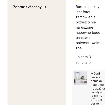
Bardzo piekny
Zobrazit všechny
jest fotel
zamowienie
przyszlo nie
naruszone
napewno bede
panstwa
polecac swoim
znaj...
Jolanta D.
12.12.2025
Módní
lanová
hamaka,
macramé
houpačka
ve stylu
BOHO v
přírodní
barvě