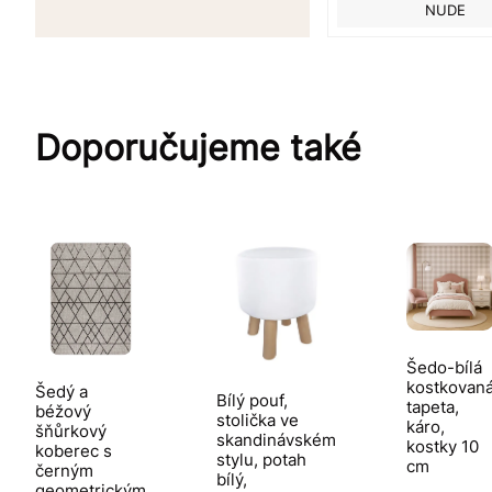
NUDE
Doporučujeme také
Šedo-bílá
kostkovan
Šedý a
Bílý pouf,
tapeta,
béžový
stolička ve
káro,
šňůrkový
skandinávském
kostky 10
koberec s
stylu, potah
cm
černým
bílý,
geometrickým