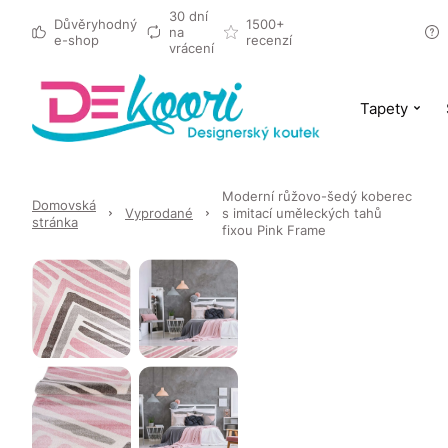
30 dní
Důvěryhodný
1500+
na
e-shop
recenzí
vrácení
Tapety
Moderní růžovo-šedý koberec
Domovská
Vyprodané
s imitací uměleckých tahů
stránka
fixou Pink Frame