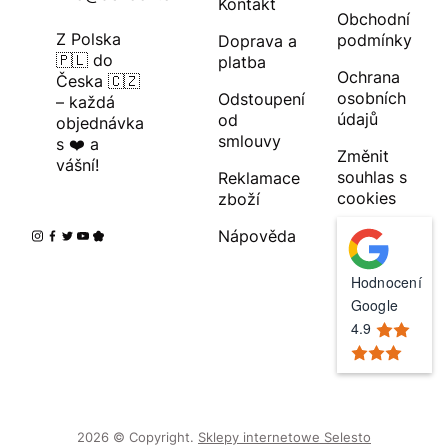
Kontakt
Obchodní
Z Polska
podmínky
Doprava a
🇵🇱 do
platba
Ochrana
Česka 🇨🇿
osobních
Odstoupení
– každá
údajů
od
objednávka
smlouvy
s ❤️ a
Změnit
vášní!
souhlas s
Reklamace
cookies
zboží
Nápověda
Hodnocení
Google
4.9
2026 © Copyright.
Sklepy internetowe Selesto