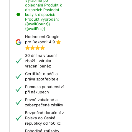
Vyrábíme po
objednání
Produkt k
dispozici:
Poslední
kusy k dispozici:
Produkt vyprodán:
{{availCount}}
{{availPcs}}
Hodnocení Google
pro Dekoori:
4.9
30 dní na vrácení
zboží - záruka
vrácení peněz
Certifikát o péči o
práva spotřebitele
Pomoc a poradenství
při nákupech
Pevně zabalené a
zabezpečené zásilky
Bezpečné doručení z
Polska do České
republiky od 150 Kč
Pohodlné způsoby