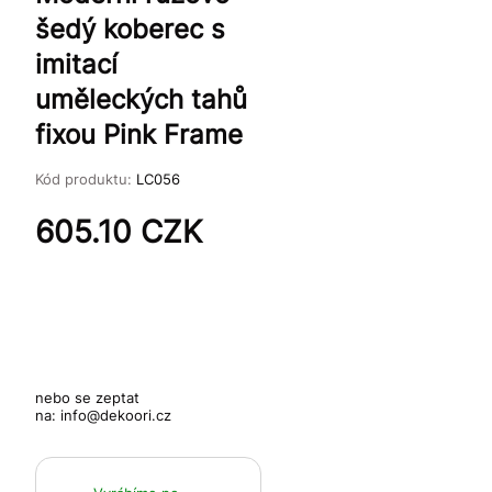
šedý koberec s
imitací
uměleckých tahů
fixou Pink Frame
Kód produktu:
LC056
605.10
CZK
nebo se zeptat
na:
info@dekoori.cz