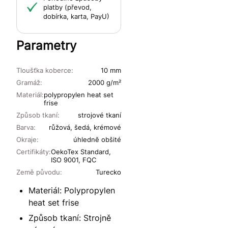
platby (převod,
dobírka, karta, PayU)
Parametry
Tloušťka koberce:
10 mm
Gramáž:
2000 g/m²
Materiál:
polypropylen heat set
frise
Způsob tkaní:
strojové tkaní
Barva:
růžová, šedá, krémové
Okraje:
úhledně obšité
Certifikáty:
OekoTex Standard,
ISO 9001, FQC
Země původu:
Turecko
Materiál: Polypropylen
heat set frise
Způsob tkaní: Strojně