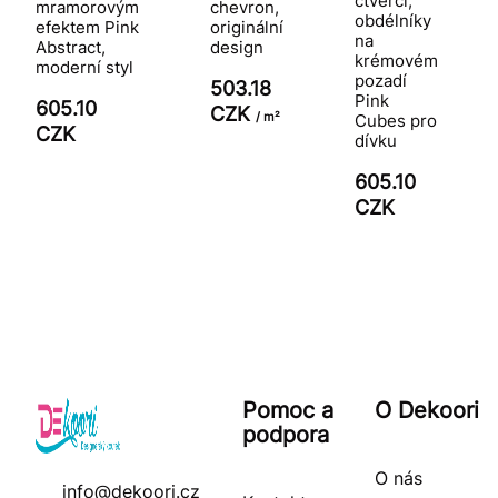
čtverci,
mramorovým
chevron,
obdélníky
efektem Pink
originální
na
Abstract,
design
krémovém
moderní styl
pozadí
503.18
Pink
605.10
CZK
/ m²
Cubes pro
CZK
dívku
605.10
CZK
Pomoc a
O Dekoori
podpora
O nás
info@dekoori.cz