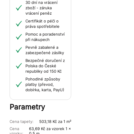
30 dní na vrácení
zboží - záruka
vrácení peněz
Certifikát o péči o
práva spotřebitele
Pomoc a poradenství
při nákupech
Pevně zabalené a
zabezpečené zásilky
Bezpečné doručení z
Polska do České
republiky od 150 Kč
Pohodlné způsoby
platby (převod,
dobírka, karta, PayU)
Parametry
Cena tapety:
503,18 Kč za 1 m²
Cena
63,69 Kč za vzorek 1 x
vzorku:
0,5 m