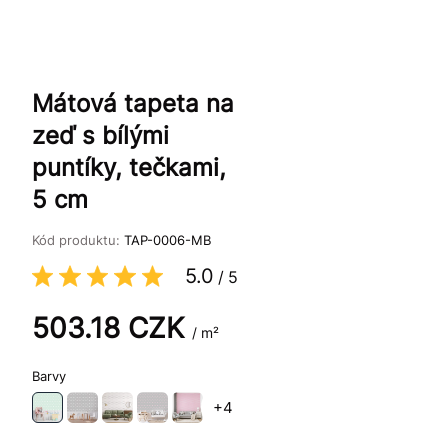
Mátová tapeta na
zeď s bílými
puntíky, tečkami,
5 cm
Kód produktu:
TAP-0006-MB
5.0
/
5
503.18
CZK
/ m²
Barvy
+4