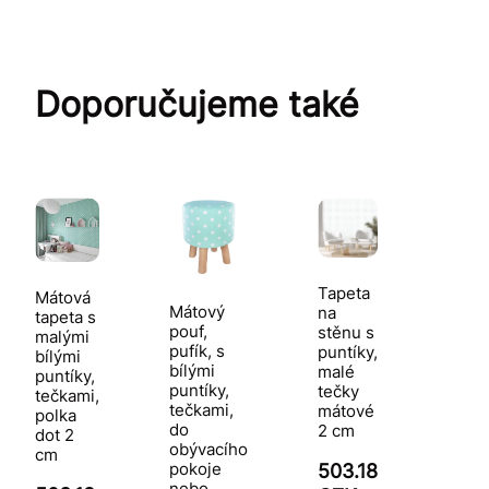
Doporučujeme také
Tapeta
Mátová
Mátový
na
tapeta s
pouf,
stěnu s
malými
pufík, s
puntíky,
bílými
bílými
malé
puntíky,
puntíky,
tečky
tečkami,
tečkami,
mátové
polka
do
2 cm
dot 2
obývacího
cm
pokoje
503.18
nebo