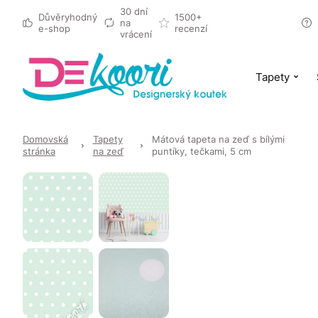
30 dní
Důvěryhodný
1500+
na
e-shop
recenzí
vrácení
Tapety
Domovská
Tapety
Mátová tapeta na zeď s bílými
stránka
na zeď
puntíky, tečkami, 5 cm