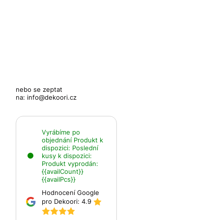
nebo se zeptat
na:
info@dekoori.cz
Vyrábíme po
objednání
Produkt k
dispozici:
Poslední
kusy k dispozici:
Produkt vyprodán:
{{availCount}}
{{availPcs}}
Hodnocení Google
pro Dekoori:
4.9