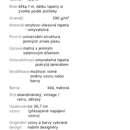
Role:
šířka 1 m, délku tapety si
zvolíte podle potřeby
Gramáž:
290 g/m²
Materiál:
vinylovo-vliesová tapeta
- omyvatelná
Povrch:
univerzální struktura
jemných zrnek písku
Úprava:
matný s jemným
saténovým efektem
Omyvatelnost:
omyvatelná tapeta
pokrytá laminátem
Modifikace:
možnost volné
změny vzoru nebo
barvy
Barva:
bílá, mátová
Styl:
skandinávský, vintage /
retro, dětský
Opakování
co 30,7 cm
vzoru:
(přesazené napájení
vzoru)
Originální
vzory a barvy vybrané
design:
našimi designéry