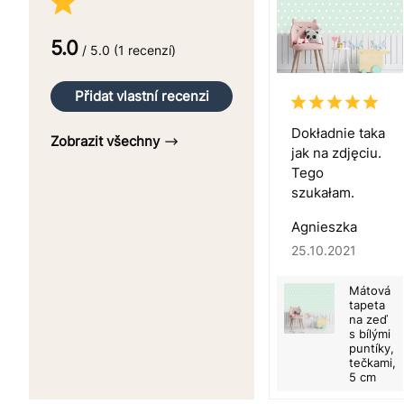
5.0
/ 5.0 (1 recenzí)
Přidat vlastní recenzi
Dokładnie taka
Zobrazit všechny
jak na zdjęciu.
Tego
szukałam.
Agnieszka
25.10.2021
Mátová
tapeta
na zeď
s bílými
puntíky,
tečkami,
5 cm