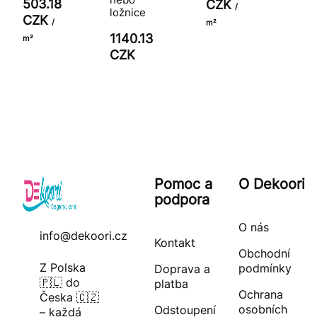
503.18
CZK
/
ložnice
CZK
/
m²
1140.13
m²
CZK
Pomoc a
O Dekoori
podpora
O nás
info@dekoori.cz
Kontakt
Obchodní
Z Polska
podmínky
Doprava a
🇵🇱 do
platba
Ochrana
Česka 🇨🇿
osobních
Odstoupení
– každá