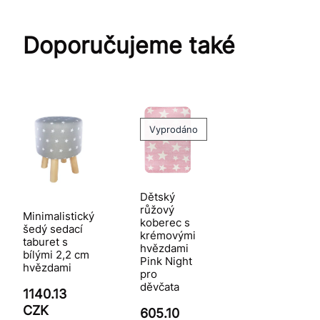
Doporučujeme také
Vyprodáno
Dětský
růžový
Minimalistický
koberec s
šedý sedací
krémovými
taburet s
hvězdami
bílými 2,2 cm
Pink Night
hvězdami
pro
děvčata
1140.13
CZK
605.10