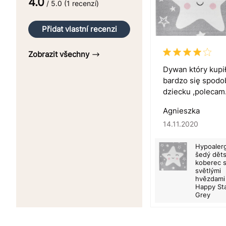
4.0
/ 5.0 (1 recenzí)
Přidat vlastní recenzi
Zobrazit všechny
Dywan który kupi
bardzo się spodo
dziecku ,polecam
Agnieszka
14.11.2020
Hypoaler
šedý dět
koberec 
světlými
hvězdami
Happy St
Grey