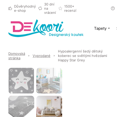
30 dní
Důvěryhodný
1500+
na
e-shop
recenzí
vrácení
Tapety
Hypoalergenní šedý dětský
Domovská
Vyprodané
koberec se světlými hvězdami
stránka
Happy Star Grey