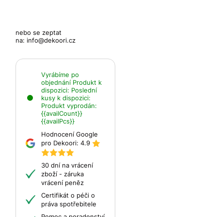
nebo se zeptat
na:
info@dekoori.cz
Vyrábíme po
objednání
Produkt k
dispozici:
Poslední
kusy k dispozici:
Produkt vyprodán:
{{availCount}}
{{availPcs}}
Hodnocení Google
pro Dekoori:
4.9
30 dní na vrácení
zboží - záruka
vrácení peněz
Certifikát o péči o
práva spotřebitele
Pomoc a poradenství