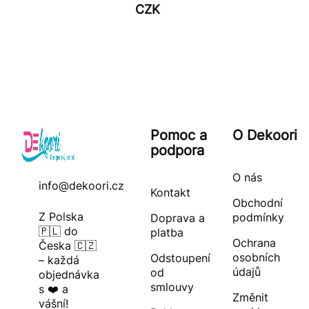
CZK
Pomoc a
O Dekoori
podpora
O nás
info@dekoori.cz
Kontakt
Obchodní
Z Polska
podmínky
Doprava a
🇵🇱 do
platba
Ochrana
Česka 🇨🇿
osobních
Odstoupení
– každá
údajů
od
objednávka
smlouvy
s ❤️ a
Změnit
vášní!