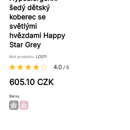
šedý dětský
koberec se
světlými
hvězdami Happy
Star Grey
Kód produktu:
LC071
4.0
/
5
605.10
CZK
Barvy