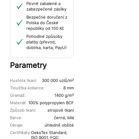
Pevně zabalené a
zabezpečené zásilky
Bezpečné doručení z
Polska do České
republiky od 150 Kč
Pohodlné způsoby
platby (převod,
dobírka, karta, PayU)
Parametry
Hustota tkaní:
300 000 uzlů/m²
Tloušťka koberce:
8 mm
Gramáž:
1400 g/m²
Materiál:
100% polypropylen BCF
Způsob tkaní:
strojové tkaní
Barva:
černá, bílá
Okraje:
úhledně obšité
Certifikáty:
OekoTex Standard,
ISO 9001, FQC