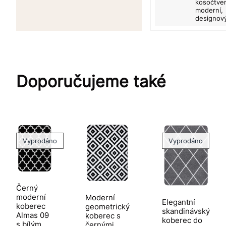
kosočtver
moderní,
designov
Doporučujeme také
Vyprodáno
Vyprodáno
Černý
moderní
Moderní
Elegantní
koberec
geometrický
skandinávský
Almas 09
koberec s
koberec do
s bílým
černými