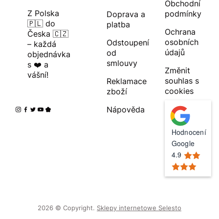
Obchodní
Z Polska
podmínky
Doprava a
🇵🇱 do
platba
Ochrana
Česka 🇨🇿
osobních
Odstoupení
– každá
údajů
od
objednávka
smlouvy
s ❤️ a
Změnit
vášní!
souhlas s
Reklamace
cookies
zboží
Nápověda
Hodnocení
Google
4.9
2026 © Copyright.
Sklepy internetowe Selesto