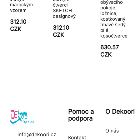
obývacího
marockým
čtverci
pokoje,
vzorem
SKETCH
ložnice,
designový
kostkovaný
312.10
tmavě šedý,
312.10
CZK
bílé
CZK
kosočtverce
630.57
CZK
Pomoc a
O Dekoori
podpora
O nás
info@dekoori.cz
Kontakt