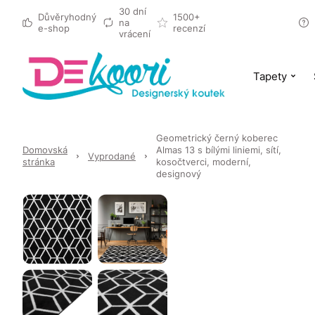
30 dní
Důvěryhodný
1500+
na
e-shop
recenzí
vrácení
Tapety
Geometrický černý koberec
Domovská
Almas 13 s bílými liniemi, sítí,
Vyprodané
stránka
kosočtverci, moderní,
designový