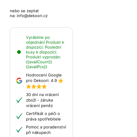
nebo se zeptat
na:
info@dekoori.cz
Vyrábíme po
objednání
Produkt k
dispozici:
Poslední
kusy k dispozici:
Produkt vyprodán:
{{availCount}}
{{availPcs}}
Hodnocení Google
pro Dekoori:
4.9
30 dní na vrácení
zboží - záruka
vrácení peněz
Certifikát o péči o
práva spotřebitele
Pomoc a poradenství
při nákupech