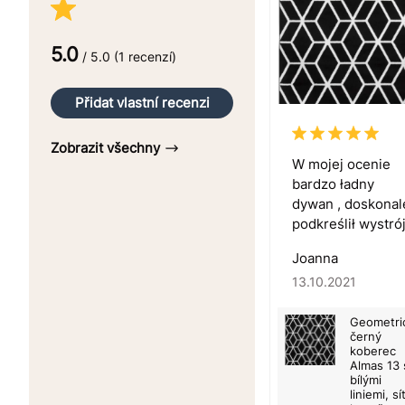
5.0
/ 5.0 (1 recenzí)
Přidat vlastní recenzi
Zobrazit všechny
W mojej ocenie
bardzo ładny
dywan , doskonal
podkreślił wystró
Joanna
13.10.2021
Geometri
černý
koberec
Almas 13 
bílými
liniemi, sít