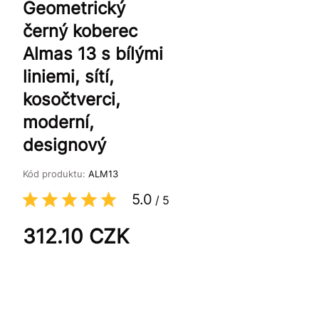
Geometrický
černý koberec
Almas 13 s bílými
liniemi, sítí,
kosočtverci,
moderní,
designový
Kód produktu:
ALM13
5.0
/
5
312.10
CZK