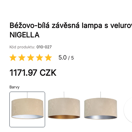
Béžovo-bílá závěsná lampa s veluro
NIGELLA
Kód produktu:
010-027
5.0
/
5
1171.97
CZK
Barvy