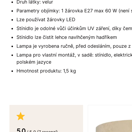
Druh látky: velur
Parametry objímky: 1 žárovka E27 max 60 W (není s
Lze používat žárovky LED
Stínidlo je odolné vůči účinkům UV záření, díky če
Stínidlo lze čistit lehce navlhčeným hadříkem
Lampa je vyrobena ručně, před odesláním, pouze z
Lampa pro vlastní montáž, v sadě: stínidlo, elektric
polském jazyce
Hmotnost produktu: 1,5 kg
5.0
/ 5.0 (7 recenzí)