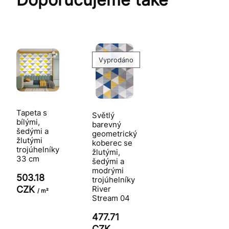
Vyprodáno
Tapeta s
Světlý
bílými,
barevný
šedými a
geometrický
žlutými
koberec se
trojúhelníky
žlutými,
33 cm
šedými a
modrými
503.18
trojúhelníky
River
CZK
/ m²
Stream 04
477.71
CZK