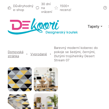
30 dní
Důvěryhodný
1500+
na
e-shop
recenzí
vrácení
Tapety
Barevný moderní koberec do
Domovská
pokoje se šedými, černými,
Vyprodané
stránka
žlutými trojúhelníky Desert
Stream 07