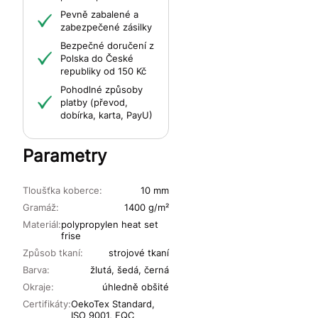
Pevně zabalené a
zabezpečené zásilky
Bezpečné doručení z
Polska do České
republiky od 150 Kč
Pohodlné způsoby
platby (převod,
dobírka, karta, PayU)
Parametry
Tloušťka koberce:
10 mm
Gramáž:
1400 g/m²
Materiál:
polypropylen heat set
frise
Způsob tkaní:
strojové tkaní
Barva:
žlutá, šedá, černá
Okraje:
úhledně obšité
Certifikáty:
OekoTex Standard,
ISO 9001, FQC