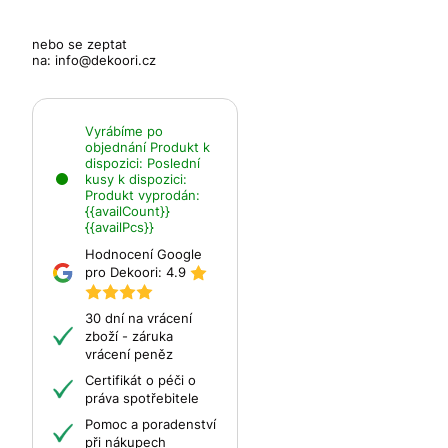
nebo se zeptat
na:
info@dekoori.cz
Vyrábíme po
objednání
Produkt k
dispozici:
Poslední
kusy k dispozici:
Produkt vyprodán:
{{availCount}}
{{availPcs}}
Hodnocení Google
pro Dekoori:
4.9
30 dní na vrácení
zboží - záruka
vrácení peněz
Certifikát o péči o
práva spotřebitele
Pomoc a poradenství
při nákupech