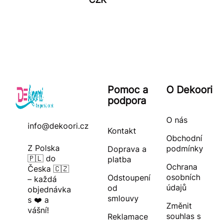
Pomoc a
O Dekoori
podpora
O nás
info@dekoori.cz
Kontakt
Obchodní
Z Polska
podmínky
Doprava a
🇵🇱 do
platba
Ochrana
Česka 🇨🇿
osobních
Odstoupení
– každá
údajů
od
objednávka
smlouvy
s ❤️ a
Změnit
vášní!
souhlas s
Reklamace