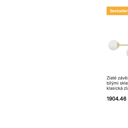
Bestseller
Zlaté závě
bílými skl
klasická z
1904.46