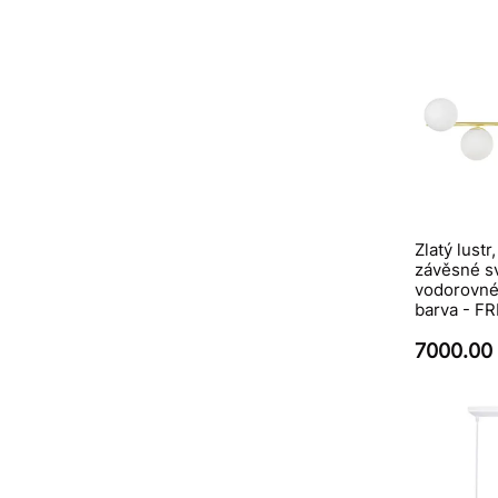
Zlatý lustr
závěsné sví
vodorovné 
barva - F
7000.00