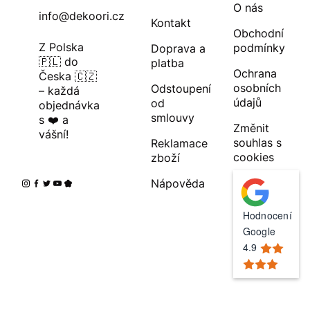
O nás
info@dekoori.cz
Kontakt
Obchodní
Z Polska
podmínky
Doprava a
🇵🇱 do
platba
Ochrana
Česka 🇨🇿
osobních
Odstoupení
– každá
údajů
od
objednávka
smlouvy
s ❤️ a
Změnit
vášní!
souhlas s
Reklamace
cookies
zboží
Nápověda
Hodnocení
Google
4.9