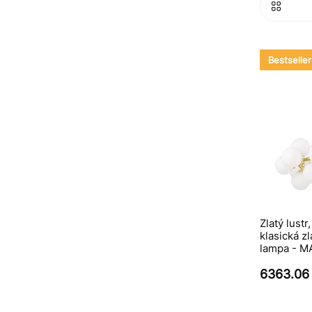
Bestseller
Zlatý lustr
klasická z
lampa - 
6363.06