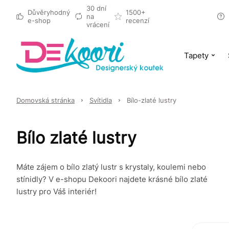
30 dní
Důvěryhodný
1500+
na
e-shop
recenzí
vrácení
Tapety
Domovská stránka
Svítidla
Bílo-zlaté lustry
Bílo zlaté lustry
Máte zájem o bílo zlatý lustr s krystaly, koulemi nebo
stínidly? V e-shopu Dekoori najdete krásné bílo zlaté
lustry pro Váš interiér!