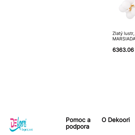
Zlatý lustr
MARSIADA k
6363.06
Pomoc a
O Dekoori
podpora